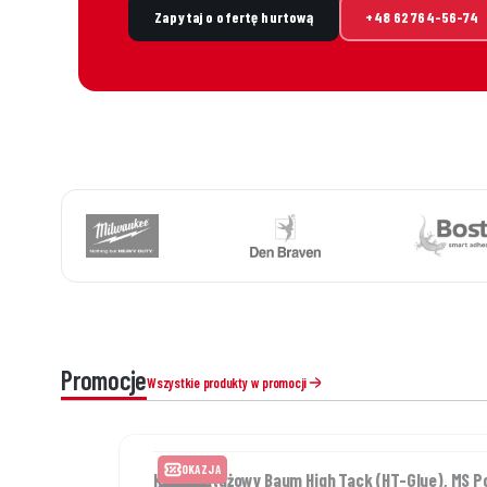
Zapytaj o ofertę hurtową
+48 62 764-56-74
Promocje
Wszystkie produkty w promocji
OKAZJA
Klej montażowy Baum High Tack (HT-Glue), MS Po