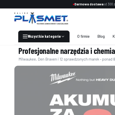
Darmowa dostawa
od 300 z
O firmie
Blog
K
End of main navigation
Profesjonalne narzędzia i chemi
Milwaukee, Den Braven i 12 sprawdzonych marek - ponad 8 