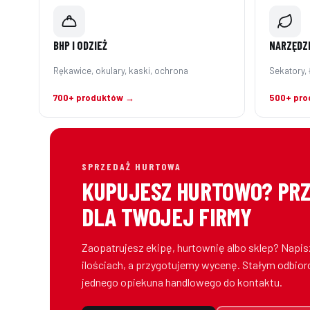
BHP I ODZIEŻ
NARZĘDZ
Rękawice, okulary, kaski, ochrona
Sekatory, 
700+ produktów →
500+ pro
SPRZEDAŻ HURTOWA
KUPUJESZ HURTOWO? PR
DLA TWOJEJ FIRMY
Zaopatrujesz ekipę, hurtownię albo sklep? Napisz
ilościach, a przygotujemy wycenę. Stałym odbior
jednego opiekuna handlowego do kontaktu.