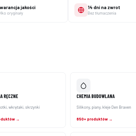
warancja jakości
14 dni na zwrot
ylko oryginały
Bez tłumaczenia
A RĘCZNE
CHEMIA BUDOWLANA
otki, wkrętaki, skrzynki
Silikony, piany, kleje Den Braven
oduktów →
850+ produktów →