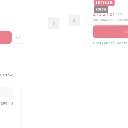
BESTSELLER
NOWOŚĆ
Cena promocyjn
279,27 zł
/ szt
Najniższa cena:
289,00 
D
Dostępność:
Dostę
 280 ml