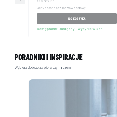
Cena jednostkowa brutto
85,67 zł / litr
Ceny podane bez kosztów dostawy.
DO KOSZYKA
Dostępność:
Dostępny - wysyłka w 48h
PORADNIKI I INSPIRACJE