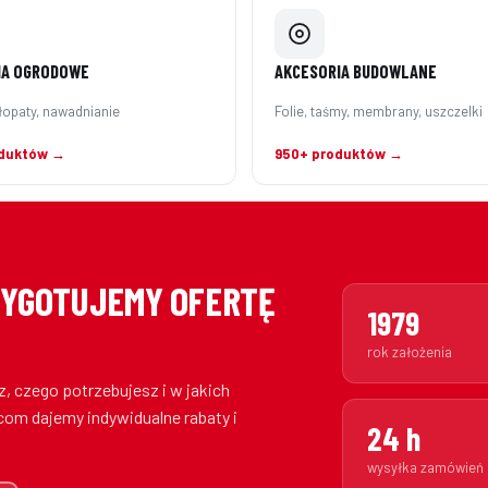
IA OGRODOWE
AKCESORIA BUDOWLANE
łopaty, nawadnianie
Folie, taśmy, membrany, uszczelki
duktów →
950+ produktów →
ZYGOTUJEMY OFERTĘ
1979
rok założenia
, czego potrzebujesz i w jakich
com dajemy indywidualne rabaty i
24 h
wysyłka zamówień