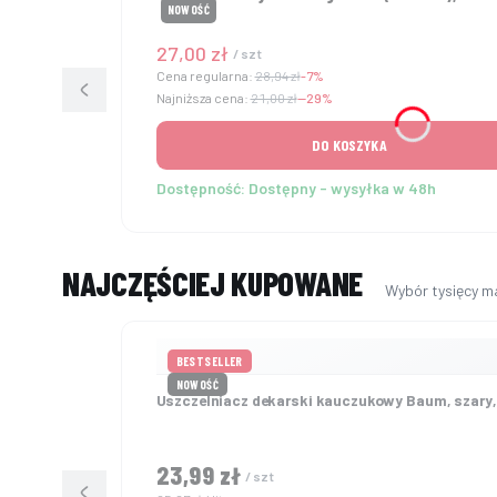
NOWOŚĆ
Cena promocyjna
27,00 zł
/ szt
Cena regularna:
28,94 zł
-7%
Najniższa cena:
21,00 zł
--29%
DO KOSZYKA
Dostępność:
Dostępny - wysyłka w 48h
NAJCZĘŚCIEJ KUPOWANE
BESTSELLER
NOWOŚĆ
Uszczelniacz dekarski kauczukowy Baum, szary,
23,99 zł
Cena brutto
/ szt