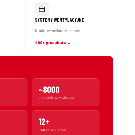
SYSTEMY WENTYLACYJNE
Kratki, wentylatory, kanały
400+ produktów →
~8000
produktów w ofercie
12+
marek w ofercie