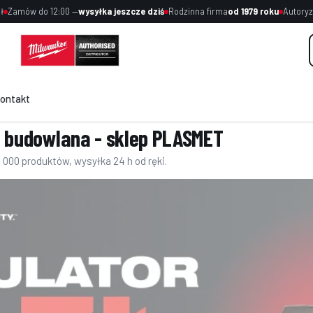
ł
Zamów do 12:00 —
wysyłka jeszcze dziś
Rodzinna firma
od 1979 roku
Autoryz
ontakt
a budowlana - sklep PLASMET
000 produktów, wysyłka 24 h od ręki.