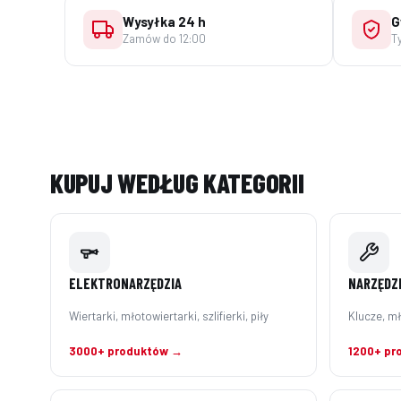
Wysyłka 24 h
G
Zamów do 12:00
T
KUPUJ WEDŁUG KATEGORII
ELEKTRONARZĘDZIA
NARZĘDZI
Wiertarki, młotowiertarki, szlifierki, piły
Klucze, mł
3000+ produktów →
1200+ pr