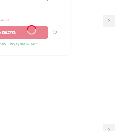
a
zł
-3%
O KOSZYKA
pny - wysyłka w 48h