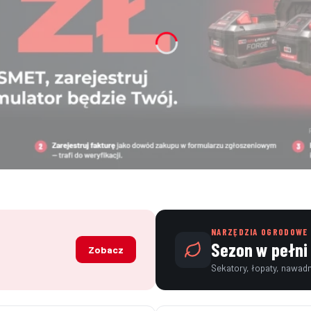
NARZĘDZIA OGRODOWE
Sezon w pełni
Zobacz
Sekatory, łopaty, nawad