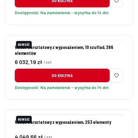
DO KOSZYKA
Dostępność:
Na zamówienie - wysyłka do 14 dni
NOWOŚĆ
Wózek warsztatowy z wyposażeniem, 10 szuflad, 386
elementów
Cena
6 032,19 zł
/ szt
DO KOSZYKA
Dostępność:
Na zamówienie - wysyłka do 14 dni
NOWOŚĆ
Wózek warsztatowy z wyposażeniem, 253 elementy
Cena
4 049,66 zł
/ szt