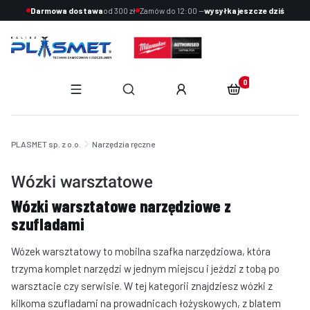
Darmowa dostawa
od 300 zł
Zamów do 12:00 —
wysyłka jeszcze dziś
Produkty w koszyku:
Otwórz wyszukiwarkę
End of main navigation
PLASMET sp. z o.o.
Narzędzia ręczne
Wózki warsztatowe
Wózki warsztatowe narzędziowe z
szufladami
Wózek warsztatowy to mobilna szafka narzędziowa, która
trzyma komplet narzędzi w jednym miejscu i jeździ z tobą po
warsztacie czy serwisie. W tej kategorii znajdziesz wózki z
kilkoma szufladami na prowadnicach łożyskowych, z blatem