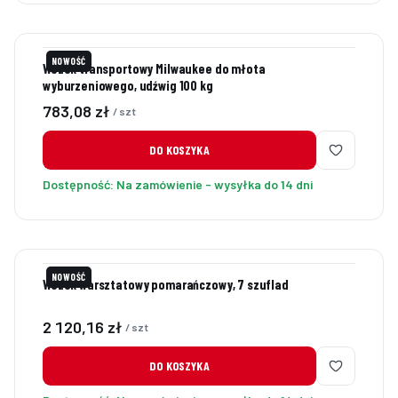
NOWOŚĆ
Wózek transportowy Milwaukee do młota
wyburzeniowego, udźwig 100 kg
Cena
783,08 zł
/ szt
DO KOSZYKA
Dostępność:
Na zamówienie - wysyłka do 14 dni
NOWOŚĆ
Wózek warsztatowy pomarańczowy, 7 szuflad
Cena
2 120,16 zł
/ szt
DO KOSZYKA