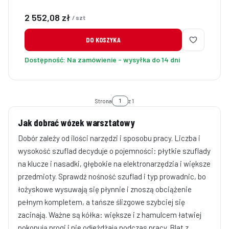
Cena
2 552,08 zł
/ szt
DO KOSZYKA
Dostępność:
Na zamówienie - wysyłka do 14 dni
Strona
z 1
Jak dobrać wózek warsztatowy
Dobór zależy od ilości narzędzi i sposobu pracy. Liczba i
wysokość szuflad decyduje o pojemności: płytkie szuflady
na klucze i nasadki, głębokie na elektronarzędzia i większe
przedmioty. Sprawdź nośność szuflad i typ prowadnic, bo
łożyskowe wysuwają się płynnie i znoszą obciążenie
pełnym kompletem, a tańsze ślizgowe szybciej się
zacinają. Ważne są kółka: większe i z hamulcem łatwiej
pokonują progi i nie odjeżdżają podczas pracy. Blat z