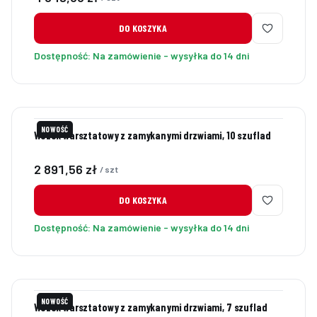
DO KOSZYKA
Dostępność:
Na zamówienie - wysyłka do 14 dni
NOWOŚĆ
Wózek warsztatowy z zamykanymi drzwiami, 10 szuflad
Cena
2 891,56 zł
/ szt
DO KOSZYKA
Dostępność:
Na zamówienie - wysyłka do 14 dni
NOWOŚĆ
Wózek warsztatowy z zamykanymi drzwiami, 7 szuflad