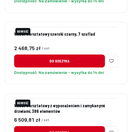
Dostępność:
Na zamówienie - wysyłka do 14 dni
NOWOŚĆ
Wózek warsztatowy szeroki czarny, 7 szuflad
Cena
2 468,75 zł
/ szt
DO KOSZYKA
Dostępność:
Na zamówienie - wysyłka do 14 dni
NOWOŚĆ
Wózek warsztatowy z wyposażeniem i zamykanymi
drzwiami, 386 elementów
Cena
6 509,81 zł
/ szt