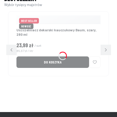
BESTSELLER
NOWOŚĆ
Uszczelniacz dekarski kauczukowy Baum, szary,
280 ml
Cena
23,99 zł
/ szt
Cena jednostkowa
85,67 zł / litr
DO KOSZYKA