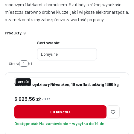
roboczym i kółkami z hamulcem. Szuflady o różnej wysokości
mieszczą zarówno drobne klucze, jak i większe elektronarzędzia,
a zamek centralny zabezpiecza zawartość po pracy.
Produkty:
9
Lista produktów
Sortowanie:
Domyślne
Strona
z 1
NOWOŚĆ
Wózek narzędziowy Milwaukee, 10 szuflad, udźwig 1360 kg
Cena
6 923,56 zł
/ szt
DO KOSZYKA
Dostępność:
Na zamówienie - wysyłka do 14 dni