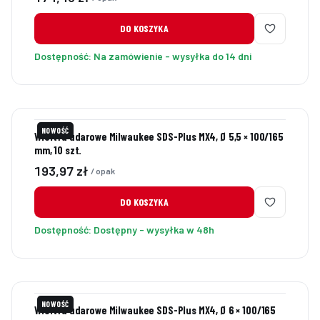
DO KOSZYKA
Dostępność:
Na zamówienie - wysyłka do 14 dni
NOWOŚĆ
Wiertła udarowe Milwaukee SDS-Plus MX4, Ø 5,5 × 100/165
mm, 10 szt.
Cena
193,97 zł
/ opak
DO KOSZYKA
Dostępność:
Dostępny - wysyłka w 48h
NOWOŚĆ
Wiertła udarowe Milwaukee SDS-Plus MX4, Ø 6 × 100/165