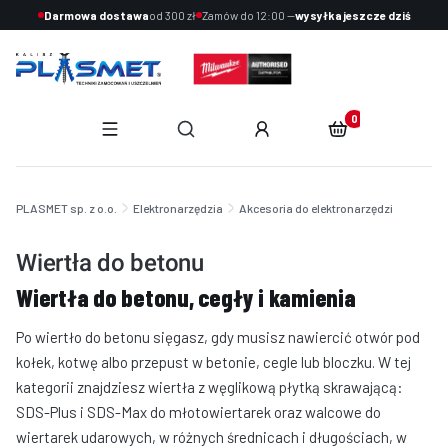
Darmowa dostawa
od 300 zł
Zamów do 12:00 —
wysyłka jeszcze dziś
Produkty w koszyku:
Otwórz wyszukiwarkę
End of main navigation
PLASMET sp. z o.o.
Elektronarzędzia
Akcesoria do elektronarzędzi
Wiertła do betonu
Wiertła do betonu, cegły i kamienia
Po wiertło do betonu sięgasz, gdy musisz nawiercić otwór pod
kołek, kotwę albo przepust w betonie, cegle lub bloczku. W tej
kategorii znajdziesz wiertła z węglikową płytką skrawającą:
SDS-Plus i SDS-Max do młotowiertarek oraz walcowe do
wiertarek udarowych, w różnych średnicach i długościach, w