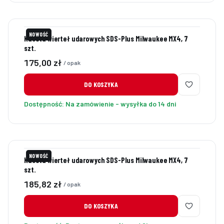
NOWOŚĆ
Kaseta wierteł udarowych SDS-Plus Milwaukee MX4, 7
szt.
Cena
175,00 zł
/ opak
DO KOSZYKA
Dostępność:
Na zamówienie - wysyłka do 14 dni
NOWOŚĆ
Kaseta wierteł udarowych SDS-Plus Milwaukee MX4, 7
szt.
Cena
185,82 zł
/ opak
DO KOSZYKA