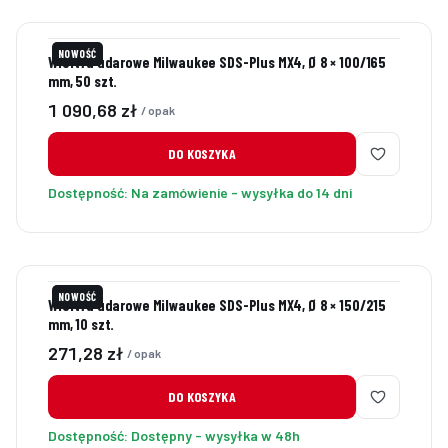
NOWOŚĆ
Wiertła udarowe Milwaukee SDS-Plus MX4, Ø 8 × 100/165
mm, 50 szt.
Cena
1 090,68 zł
/ opak
DO KOSZYKA
Dostępność:
Na zamówienie - wysyłka do 14 dni
NOWOŚĆ
Wiertła udarowe Milwaukee SDS-Plus MX4, Ø 8 × 150/215
mm, 10 szt.
Cena
271,28 zł
/ opak
DO KOSZYKA
Dostępność:
Dostępny - wysyłka w 48h