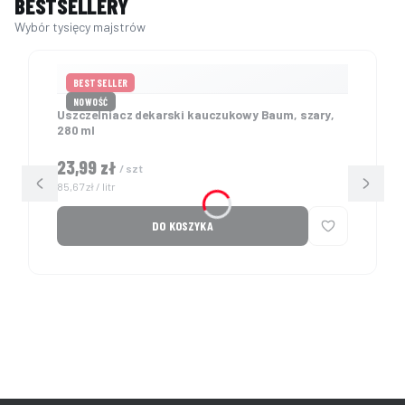
BESTSELLERY
BESTSELLER
NOWOŚĆ
Uszczelniacz dekarski kauczukowy Baum, szary,
280 ml
Cena
23,99 zł
/ szt
Cena jednostkowa
85,67 zł / litr
DO KOSZYKA