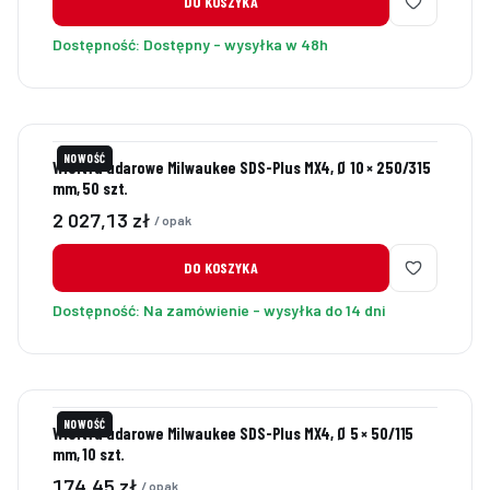
DO KOSZYKA
Dostępność:
Dostępny - wysyłka w 48h
NOWOŚĆ
Wiertła udarowe Milwaukee SDS-Plus MX4, Ø 10 × 250/315
mm, 50 szt.
Cena
2 027,13 zł
/ opak
DO KOSZYKA
Dostępność:
Na zamówienie - wysyłka do 14 dni
NOWOŚĆ
Wiertła udarowe Milwaukee SDS-Plus MX4, Ø 5 × 50/115
mm, 10 szt.
Cena
174,45 zł
/ opak