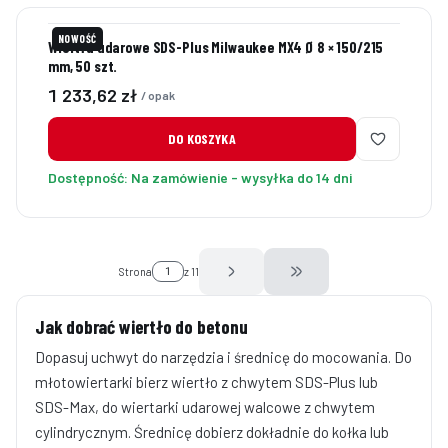
NOWOŚĆ
Wiertła udarowe SDS-Plus Milwaukee MX4 Ø 8 × 150/215
mm, 50 szt.
Cena
1 233,62 zł
/ opak
DO KOSZYKA
Dostępność:
Na zamówienie - wysyłka do 14 dni
Strona
z 11
Przejdź do ostatniej stro
Jak dobrać wiertło do betonu
Dopasuj uchwyt do narzędzia i średnicę do mocowania. Do
młotowiertarki bierz wiertło z chwytem SDS-Plus lub
SDS-Max, do wiertarki udarowej walcowe z chwytem
cylindrycznym. Średnicę dobierz dokładnie do kołka lub