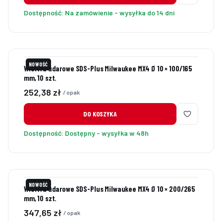
Dostępność:
Na zamówienie - wysyłka do 14 dni
NOWOŚĆ
Wiertła udarowe SDS-Plus Milwaukee MX4 Ø 10 × 100/165
mm, 10 szt.
Cena
252,38 zł
/ opak
DO KOSZYKA
Dostępność:
Dostępny - wysyłka w 48h
NOWOŚĆ
Wiertła udarowe SDS-Plus Milwaukee MX4 Ø 10 × 200/265
mm, 10 szt.
Cena
347,65 zł
/ opak