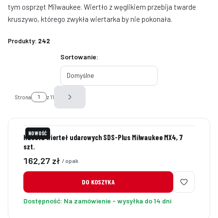
tym osprzęt Milwaukee. Wiertło z węglikiem przebija twarde
kruszywo, którego zwykła wiertarka by nie pokonała.
Produkty:
242
Lista produktów
Sortowanie:
Domyślne
Strona
z 11
Następne produkty
NOWOŚĆ
Kaseta wierteł udarowych SDS-Plus Milwaukee MX4, 7
szt.
Cena
162,27 zł
/ opak
DO KOSZYKA
Dostępność:
Na zamówienie - wysyłka do 14 dni