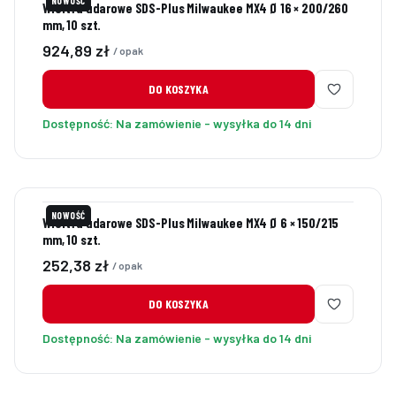
NOWOŚĆ
Wiertła udarowe SDS-Plus Milwaukee MX4 Ø 16 × 200/260
mm, 10 szt.
Cena
924,89 zł
/ opak
DO KOSZYKA
Dostępność:
Na zamówienie - wysyłka do 14 dni
NOWOŚĆ
Wiertła udarowe SDS-Plus Milwaukee MX4 Ø 6 × 150/215
mm, 10 szt.
Cena
252,38 zł
/ opak
DO KOSZYKA
Dostępność:
Na zamówienie - wysyłka do 14 dni