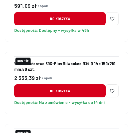
Cena
591,09 zł
/ opak
DO KOSZYKA
Dostępność:
Dostępny - wysyłka w 48h
NOWOŚĆ
Wiertła udarowe SDS-Plus Milwaukee MX4 Ø 14 × 150/210
mm, 50 szt.
Cena
2 555,39 zł
/ opak
DO KOSZYKA
Dostępność:
Na zamówienie - wysyłka do 14 dni