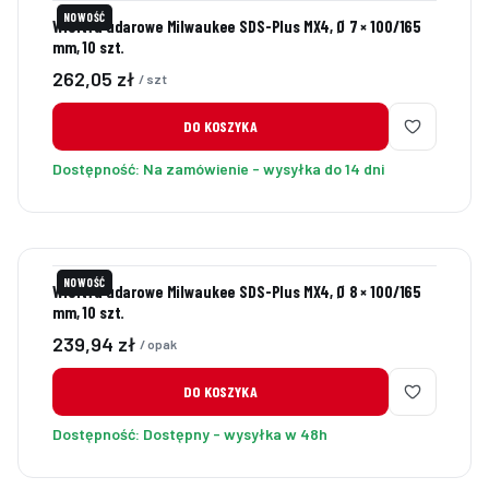
NOWOŚĆ
Wiertła udarowe Milwaukee SDS-Plus MX4, Ø 7 × 100/165
mm, 10 szt.
Cena
262,05 zł
/ szt
DO KOSZYKA
Dostępność:
Na zamówienie - wysyłka do 14 dni
NOWOŚĆ
Wiertła udarowe Milwaukee SDS-Plus MX4, Ø 8 × 100/165
mm, 10 szt.
Cena
239,94 zł
/ opak
DO KOSZYKA
Dostępność:
Dostępny - wysyłka w 48h