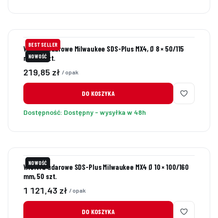
BESTSELLER
Wiertła udarowe Milwaukee SDS-Plus MX4, Ø 8 × 50/115
NOWOŚĆ
mm, 10 szt.
Cena
219,85 zł
/ opak
DO KOSZYKA
Dostępność:
Dostępny - wysyłka w 48h
NOWOŚĆ
Wiertła udarowe SDS-Plus Milwaukee MX4 Ø 10 × 100/160
mm, 50 szt.
Cena
1 121,43 zł
/ opak
DO KOSZYKA