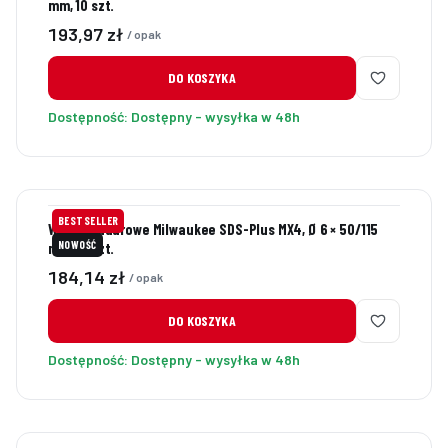
mm, 10 szt.
Cena
193,97 zł
/ opak
DO KOSZYKA
Dostępność:
Dostępny - wysyłka w 48h
BESTSELLER
Wiertła udarowe Milwaukee SDS-Plus MX4, Ø 6 × 50/115
NOWOŚĆ
mm, 10 szt.
Cena
184,14 zł
/ opak
DO KOSZYKA
Dostępność:
Dostępny - wysyłka w 48h