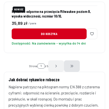
NOWOŚĆ
Rękawice odporne na przecięcia Milwaukee poziom B,
wysoka widoczność, rozmiar 10/XL
Cena
35,89 zł
/ para
DO KOSZYKA
Dostępność:
Na zamówienie - wysyłka do 14 dni
Strona
z 5
Przejdź do ostatniej stro
Jak dobrać rękawice robocze
Najpierw patrzysz na piktogram normy EN 388 z czterema
cyframi: odporność na ścieranie, przecięcie, rozdarcie i
przekłucie, w skali rosnącej. Do montażu i prac
precyzyjnych wybieraj cienką powłokę z dobrym czuciem,