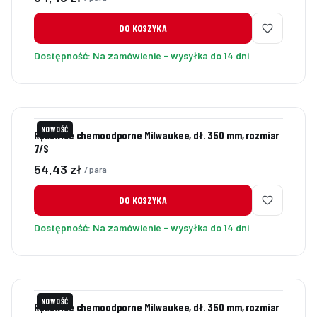
DO KOSZYKA
Dostępność:
Na zamówienie - wysyłka do 14 dni
NOWOŚĆ
Rękawice chemoodporne Milwaukee, dł. 350 mm, rozmiar
7/S
Cena
54,43 zł
/ para
DO KOSZYKA
Dostępność:
Na zamówienie - wysyłka do 14 dni
NOWOŚĆ
Rękawice chemoodporne Milwaukee, dł. 350 mm, rozmiar