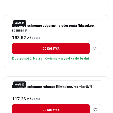
NOWOŚĆ
Rękawice ochronne odporne na uderzenia Milwaukee,
rozmiar 9
Cena
198,52 zł
/ para
DO KOSZYKA
Dostępność:
Na zamówienie - wysyłka do 14 dni
NOWOŚĆ
Rękawice ochronne robocze Milwaukee, rozmiar 8/M
Cena
117,26 zł
/ para
DO KOSZYKA