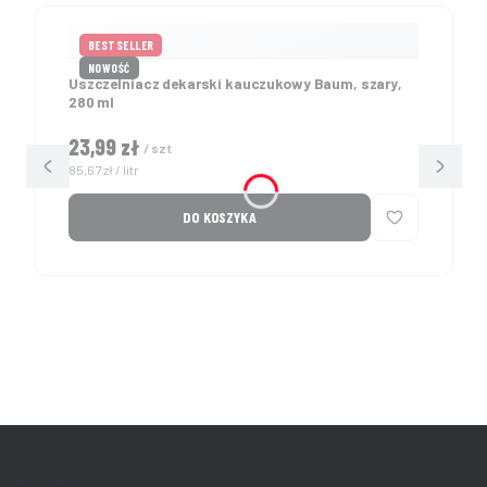
BESTSELLER
NOWOŚĆ
Uszczelniacz dekarski kauczukowy Baum, szary,
280 ml
Cena
23,99 zł
/ szt
Cena jednostkowa
85,67 zł / litr
DO KOSZYKA