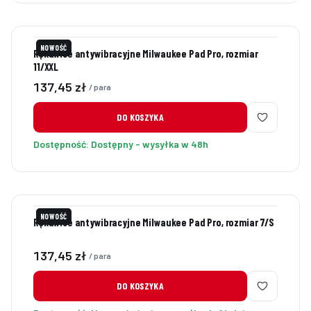
NOWOŚĆ
Rękawice antywibracyjne Milwaukee Pad Pro, rozmiar
11/XXL
Cena
137,45 zł
/ para
DO KOSZYKA
Dostępność:
Dostępny - wysyłka w 48h
NOWOŚĆ
Rękawice antywibracyjne Milwaukee Pad Pro, rozmiar 7/S
Cena
137,45 zł
/ para
DO KOSZYKA