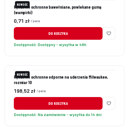
NOWOŚĆ
Rękawice ochronne bawełniane, powlekane gumą
(wampirki)
Cena
0,71 zł
/ para
DO KOSZYKA
Dostępność:
Dostępny - wysyłka w 48h
NOWOŚĆ
Rękawice ochronne odporne na uderzenia Milwaukee,
rozmiar 10
Cena
198,52 zł
/ para
DO KOSZYKA
Dostępność:
Na zamówienie - wysyłka do 14 dni