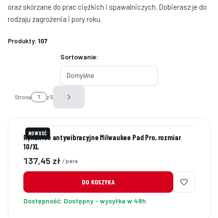
oraz skórzane do prac ciężkich i spawalniczych. Dobierasz je do
rodzaju zagrożenia i pory roku.
Produkty:
107
Lista produktów
Sortowanie:
Domyślne
Strona
z 5
Następne produkty
NOWOŚĆ
Rękawice antywibracyjne Milwaukee Pad Pro, rozmiar
10/XL
Cena
137,45 zł
/ para
DO KOSZYKA
Dostępność:
Dostępny - wysyłka w 48h