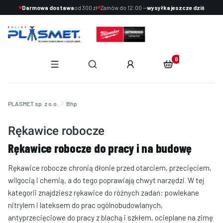
Darmowa dostawa
od 300 zł
Zamów do 12:00 —
wysyłka jeszcze dziś
Produkty w koszyku:
Otwórz wyszukiwarkę
End of main navigation
PLASMET sp. z o.o.
Bhp
Rękawice robocze
Rękawice robocze do pracy i na budowę
Rękawice robocze chronią dłonie przed otarciem, przecięciem,
wilgocią i chemią, a do tego poprawiają chwyt narzędzi. W tej
kategorii znajdziesz rękawice do różnych zadań: powlekane
nitrylem i lateksem do prac ogólnobudowlanych,
antyprzecięciowe do pracy z blachą i szkłem, ocieplane na zimę