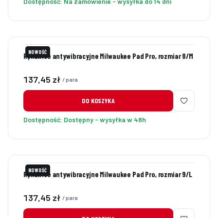
Dostępność:
Na zamówienie - wysyłka do 14 dni
NOWOŚĆ
Rękawice antywibracyjne Milwaukee Pad Pro, rozmiar 8/M
Cena
137,45 zł
/ para
DO KOSZYKA
Dostępność:
Dostępny - wysyłka w 48h
NOWOŚĆ
Rękawice antywibracyjne Milwaukee Pad Pro, rozmiar 9/L
Cena
137,45 zł
/ para