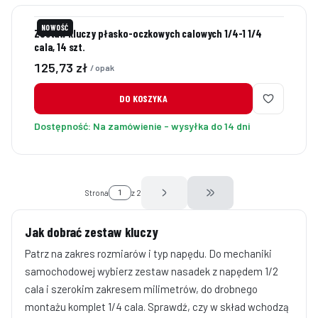
NOWOŚĆ
Zestaw kluczy płasko-oczkowych calowych 1/4-1 1/4
cala, 14 szt.
Cena
125,73 zł
/ opak
DO KOSZYKA
Dostępność:
Na zamówienie - wysyłka do 14 dni
Strona
z 2
Przejdź do ostatniej stro
Jak dobrać zestaw kluczy
Patrz na zakres rozmiarów i typ napędu. Do mechaniki
samochodowej wybierz zestaw nasadek z napędem 1/2
cala i szerokim zakresem milimetrów, do drobnego
montażu komplet 1/4 cala. Sprawdź, czy w skład wchodzą