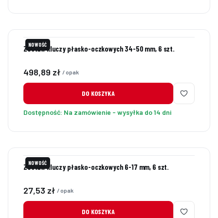
NOWOŚĆ
Zestaw kluczy płasko-oczkowych 34-50 mm, 6 szt.
Cena
498,89 zł
/ opak
DO KOSZYKA
Dostępność:
Na zamówienie - wysyłka do 14 dni
NOWOŚĆ
Zestaw kluczy płasko-oczkowych 6-17 mm, 6 szt.
Cena
27,53 zł
/ opak
DO KOSZYKA