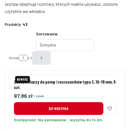
zestaw obejmuje rozmiary, których realnie używasz, ułożone
czytelnie we wkładce.
Produkty:
43
Lista produktów
Sortowanie:
Domyślne
Strona
z 2
Następne produkty
NOWOŚĆ
Zestaw kluczy do pomp i rozruszników typu C, 10-19 mm, 5
szt.
Cena
97,86 zł
/ opak
DO KOSZYKA
Dostępność:
Na zamówienie - wysyłka do 14 dni