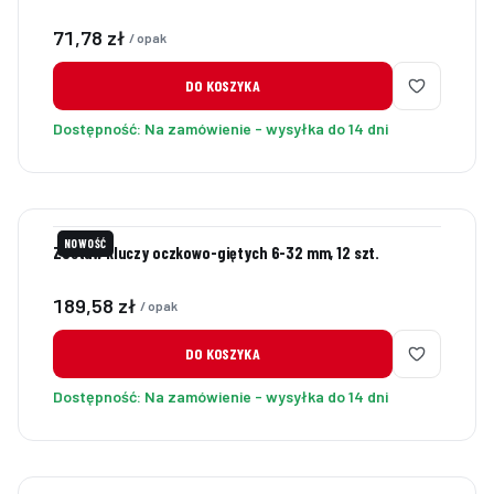
Cena
71,78 zł
/ opak
DO KOSZYKA
Dostępność:
Na zamówienie - wysyłka do 14 dni
NOWOŚĆ
Zestaw kluczy oczkowo-giętych 6-32 mm, 12 szt.
Cena
189,58 zł
/ opak
DO KOSZYKA
Dostępność:
Na zamówienie - wysyłka do 14 dni