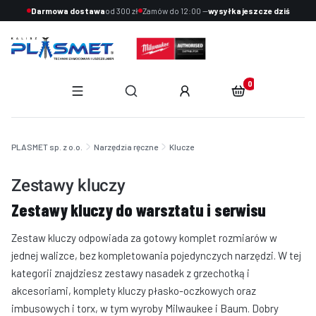
Darmowa dostawa
od 300 zł
Zamów do 12:00 —
wysyłka jeszcze dziś
Produkty w koszyku:
Otwórz wyszukiwarkę
End of main navigation
PLASMET sp. z o.o.
Narzędzia ręczne
Klucze
Zestawy kluczy
Zestawy kluczy do warsztatu i serwisu
Zestaw kluczy odpowiada za gotowy komplet rozmiarów w
jednej walizce, bez kompletowania pojedynczych narzędzi. W tej
kategorii znajdziesz zestawy nasadek z grzechotką i
akcesoriami, komplety kluczy płasko-oczkowych oraz
imbusowych i torx, w tym wyroby Milwaukee i Baum. Dobry