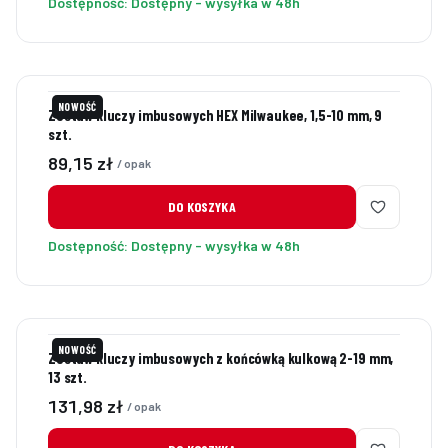
Dostępność:
Dostępny - wysyłka w 48h
NOWOŚĆ
Zestaw kluczy imbusowych HEX Milwaukee, 1,5-10 mm, 9
szt.
Cena
89,15 zł
/ opak
DO KOSZYKA
Dostępność:
Dostępny - wysyłka w 48h
NOWOŚĆ
Zestaw kluczy imbusowych z końcówką kulkową 2-19 mm,
13 szt.
Cena
131,98 zł
/ opak