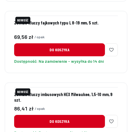
NOWOŚĆ
Zestaw kluczy fajkowych typu L 8-19 mm, 5 szt.
Cena
69,56 zł
/ opak
DO KOSZYKA
Dostępność:
Na zamówienie - wysyłka do 14 dni
NOWOŚĆ
Zestaw kluczy imbusowych HEX Milwaukee, 1,5-10 mm, 9
szt.
Cena
86,41 zł
/ opak
DO KOSZYKA