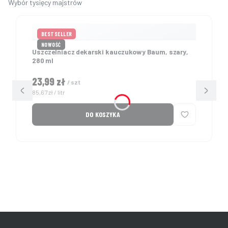
BESTSELLER
NOWOŚĆ
Uszczelniacz dekarski kauczukowy Baum, szary,
280 ml
Cena
23,99 zł
/ szt
Cena jednostkowa
85,67 zł / litr
DO KOSZYKA