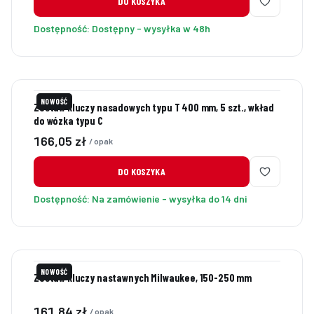
DO KOSZYKA
Dostępność:
Dostępny - wysyłka w 48h
NOWOŚĆ
Zestaw kluczy nasadowych typu T 400 mm, 5 szt., wkład
do wózka typu C
Cena
166,05 zł
/ opak
DO KOSZYKA
Dostępność:
Na zamówienie - wysyłka do 14 dni
NOWOŚĆ
Zestaw kluczy nastawnych Milwaukee, 150-250 mm
Cena
161,84 zł
/ opak