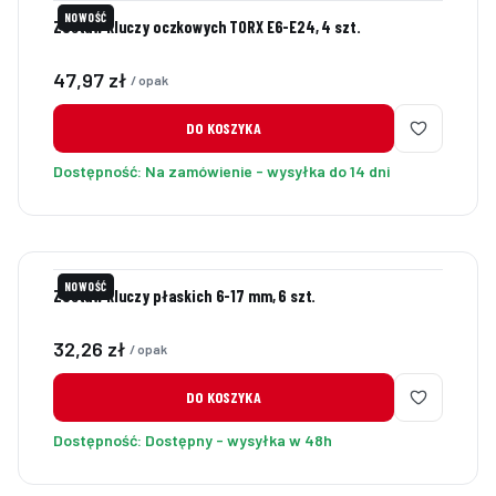
NOWOŚĆ
Zestaw kluczy oczkowych TORX E6-E24, 4 szt.
Cena
47,97 zł
/ opak
DO KOSZYKA
Dostępność:
Na zamówienie - wysyłka do 14 dni
NOWOŚĆ
Zestaw kluczy płaskich 6-17 mm, 6 szt.
Cena
32,26 zł
/ opak
DO KOSZYKA
Dostępność:
Dostępny - wysyłka w 48h