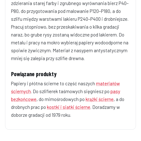
zdzierania starej farby i zgrubnego wyrównania bierz P40–
P80, do przygotowania pod malowanie P120–P180, a do
szlifu między warstwami lakieru P240–P400 i drobniejsze.
Pracuj stopniowo, bez przeskakiwania o kilka gradacji
naraz, bo grube rysy zostaną widoczne pod lakierem. Do
metalu i pracy na mokro wybieraj papiery wodoodporne na
spoiwie żywicznym. Materiał z nasypem antystatycznym
mniej się zalepia przy szlifie drewna.
Powiązane produkty
Papiery i płótna ścierne to część naszych
materiałów
ściernych
. Do szlifierek taśmowych sięgniesz po
pasy
bezkońcowe
, do mimośrodowych po
krążki ścierne
, a do
drobnych prac po
kostki i siatki ścierne
. Doradzamy w
doborze gradacji od 1979 roku.