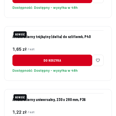
Dostępność:
Dostępny - wysyłka w 48h
NOWOŚĆ
Arkusz ścierny trójkątny (delta) do szlifierek, P40
Cena
1,65 zł
/ szt
DO KOSZYKA
Dostępność:
Dostępny - wysyłka w 48h
NOWOŚĆ
Arkusz ścierny uniwersalny, 230 x 280 mm, P36
Cena
1,22 zł
/ szt