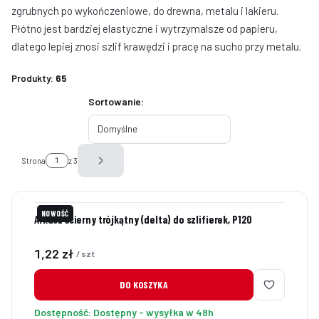
zgrubnych po wykończeniowe, do drewna, metalu i lakieru.
Płótno jest bardziej elastyczne i wytrzymalsze od papieru,
dlatego lepiej znosi szlif krawędzi i pracę na sucho przy metalu.
Produkty:
65
Lista produktów
Sortowanie:
Domyślne
Strona
z 3
Następne produkty
NOWOŚĆ
Arkusz ścierny trójkątny (delta) do szlifierek, P120
Cena
1,22 zł
/ szt
DO KOSZYKA
Dostępność:
Dostępny - wysyłka w 48h