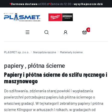
Darmowa dostawa
od 300 zł
Zamów do 12:00 —
wysyłka jeszcze dziś
Produkty w koszyku:
Otwórz wyszukiwarkę
End of main navigation
PLASMET sp. z o.o.
Narzędzia ręczne
Materiały ścierne
papiery , płótna ścierne
Papiery i płótna ścierne do szlifu ręcznego i
maszynowego
Do szlifowania, zdzierania starej powłoki i wygładzania
powierzchni potrzebujesz papieru lub płótna ściernego o
właściwej gradacji. W tej kategorii zebraliśmy papiery i płótna
ścierne Klingspor w arkuszach i rolkach, w gradacjach od