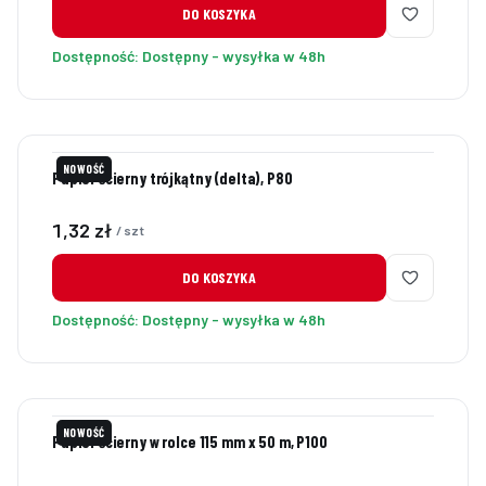
DO KOSZYKA
Dostępność:
Dostępny - wysyłka w 48h
NOWOŚĆ
Papier ścierny trójkątny (delta), P80
Cena
1,32 zł
/ szt
DO KOSZYKA
Dostępność:
Dostępny - wysyłka w 48h
NOWOŚĆ
Papier ścierny w rolce 115 mm x 50 m, P100