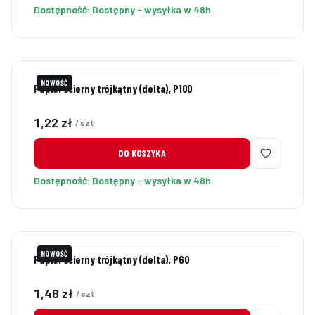
Dostępność:
Dostępny - wysyłka w 48h
NOWOŚĆ
Papier ścierny trójkątny (delta), P100
Cena
1,22 zł
/ szt
DO KOSZYKA
Dostępność:
Dostępny - wysyłka w 48h
NOWOŚĆ
Papier ścierny trójkątny (delta), P60
Cena
1,48 zł
/ szt