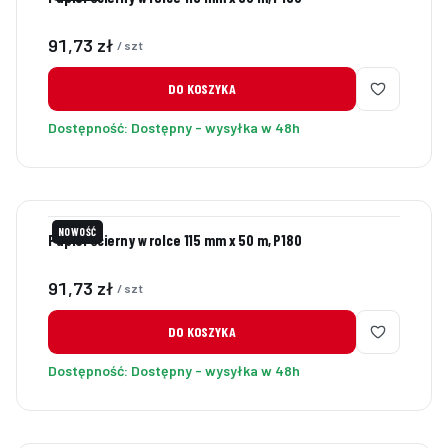
Cena
91,73 zł
/ szt
DO KOSZYKA
Dostępność:
Dostępny - wysyłka w 48h
NOWOŚĆ
Papier ścierny w rolce 115 mm x 50 m, P180
Cena
91,73 zł
/ szt
DO KOSZYKA
Dostępność:
Dostępny - wysyłka w 48h