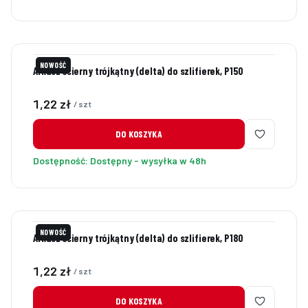
NOWOŚĆ
Arkusz ścierny trójkątny (delta) do szlifierek, P150
Cena
1,22 zł
/ szt
DO KOSZYKA
Dostępność:
Dostępny - wysyłka w 48h
NOWOŚĆ
Arkusz ścierny trójkątny (delta) do szlifierek, P180
Cena
1,22 zł
/ szt
DO KOSZYKA