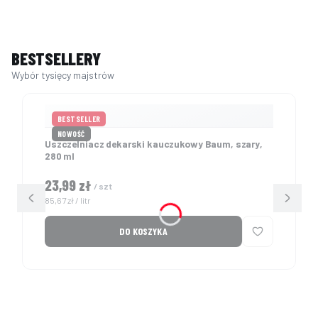
BESTSELLERY
BESTSELLER
NOWOŚĆ
Uszczelniacz dekarski kauczukowy Baum, szary,
280 ml
Cena
23,99 zł
/ szt
Cena jednostkowa
85,67 zł / litr
DO KOSZYKA