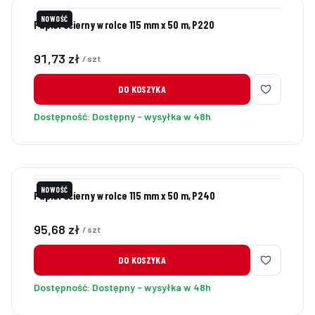
NOWOŚĆ
Papier ścierny w rolce 115 mm x 50 m, P220
Cena
91,73 zł
/ szt
DO KOSZYKA
Dostępność:
Dostępny - wysyłka w 48h
NOWOŚĆ
Papier ścierny w rolce 115 mm x 50 m, P240
Cena
95,68 zł
/ szt
DO KOSZYKA
Dostępność:
Dostępny - wysyłka w 48h