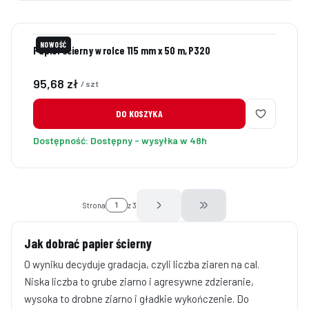
NOWOŚĆ
Papier ścierny w rolce 115 mm x 50 m, P320
Cena
95,68 zł
/ szt
DO KOSZYKA
Dostępność:
Dostępny - wysyłka w 48h
Strona
z 3
Przejdź do ostatniej stro
Jak dobrać papier ścierny
O wyniku decyduje gradacja, czyli liczba ziaren na cal.
Niska liczba to grube ziarno i agresywne zdzieranie,
wysoka to drobne ziarno i gładkie wykończenie. Do