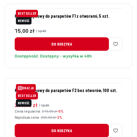
BESTSELLER
Klin sprężynowy do parapetów F1 z otworami, 5 szt.
NOWOŚĆ
Cena
15,00 zł
/ opak
DO KOSZYKA
Dostępność:
Dostępny - wysyłka w 48h
OKAZJA
Klin sprężynowy do parapetów F2 bez otworów, 100 szt.
BESTSELLER
NOWOŚĆ
Cena promocyjna
200,00 zł
/ opak
Cena regularna:
210,00 zł
-5%
Najniższa cena:
205,00 zł
-2%
DO KOSZYKA