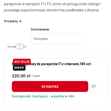
parapetów w wersjach F1 i F2, które utrzymują stały odstęp i
pozwalają wypoziomować element bez podkładek z drewna.
Produkty:
4
Lista produktów
Sortowanie:
Domyślne
Strona
z 1
BESTSELLER
Klin sprężynowy do parapetów F1 z otworami, 100 szt.
NOWOŚĆ
Cena
220,00 zł
/ opak
DO KOSZYKA
Dostępność:
Dostępny - wysyłka w 48h