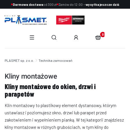
Darmowa dostawa
od 300 zł
Zamów do 12:00 —
wysyłka jeszcze dziś
Produkty w koszyku:
Otwórz wyszukiwarkę
End of main navigation
PLASMET sp. z o.o.
Technika zamocowań
Kliny montażowe
Kliny montażowe do okien, drzwi i
parapetów
Klin montażowy to plastikowy element dystansowy, którym
ustawiasz i poziomujesz okno, drzwi lub parapet przed
zakotwieniem i wypełnieniem pianką. W tej kategorii znajdziesz
kliny montażowe w różnych grubościach, w tym kliny do