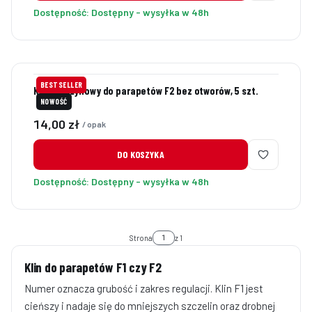
Dostępność:
Dostępny - wysyłka w 48h
BESTSELLER
Klin sprężynowy do parapetów F2 bez otworów, 5 szt.
NOWOŚĆ
Cena
14,00 zł
/ opak
DO KOSZYKA
Dostępność:
Dostępny - wysyłka w 48h
Strona
z 1
Klin do parapetów F1 czy F2
Numer oznacza grubość i zakres regulacji. Klin F1 jest
cieńszy i nadaje się do mniejszych szczelin oraz drobnej