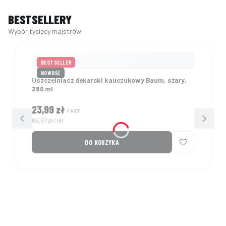
BESTSELLERY
BESTSELLER
NOWOŚĆ
Uszczelniacz dekarski kauczukowy Baum, szary,
280 ml
Cena
23,99 zł
/ szt
Cena jednostkowa
85,67 zł / litr
DO KOSZYKA