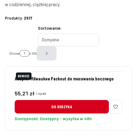
w codziennej, ciężkiej pracy.
Produkty:
2517
Lista produktów
Sortowanie:
Domyślne
Strona
z 105
Następne produkty
NOWOŚĆ
Adapter Milwaukee Packout do mocowania bocznego
Cena
55,21 zł
/ opak
DO KOSZYKA
Dostępność:
Dostępny - wysyłka w 48h