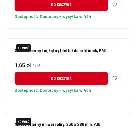
DO KOSZYKA
Dostępność:
Dostępny - wysyłka w 48h
NOWOŚĆ
Arkusz ścierny trójkątny (delta) do szlifierek, P40
Cena
1,65 zł
/ szt
DO KOSZYKA
Dostępność:
Dostępny - wysyłka w 48h
NOWOŚĆ
Arkusz ścierny uniwersalny, 230 x 280 mm, P36