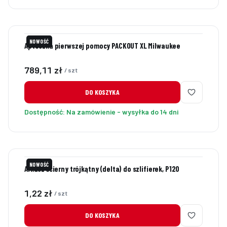
NOWOŚĆ
Apteczka pierwszej pomocy PACKOUT XL Milwaukee
Cena
789,11 zł
/ szt
DO KOSZYKA
Dostępność:
Na zamówienie - wysyłka do 14 dni
NOWOŚĆ
Arkusz ścierny trójkątny (delta) do szlifierek, P120
Cena
1,22 zł
/ szt
DO KOSZYKA