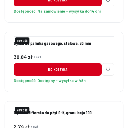
Dostępność:
Na zamówienie - wysyłka do 14 dni
NOWOŚĆ
Dysza do palnika gazowego, stalowa, 63 mm
Cena
38,84 zł
/ szt
DO KOSZYKA
Dostępność:
Dostępny - wysyłka w 48h
NOWOŚĆ
Gąbka szlifierska do płyt G-K, granulacja 100
Cena
2,74 zł
/ szt