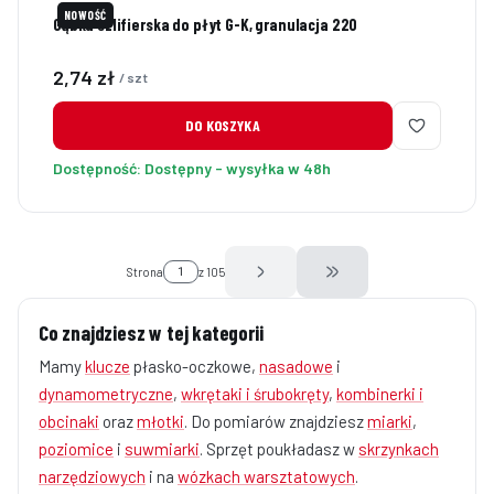
NOWOŚĆ
Gąbka szlifierska do płyt G-K, granulacja 220
Cena
2,74 zł
/ szt
DO KOSZYKA
Dostępność:
Dostępny - wysyłka w 48h
Strona
z 105
Przejdź do ostatniej str
Co znajdziesz w tej kategorii
Mamy
klucze
płasko-oczkowe,
nasadowe
i
dynamometryczne
,
wkrętaki i śrubokręty
,
kombinerki i
obcinaki
oraz
młotki
. Do pomiarów znajdziesz
miarki
,
poziomice
i
suwmiarki
. Sprzęt poukładasz w
skrzynkach
narzędziowych
i na
wózkach warsztatowych
.