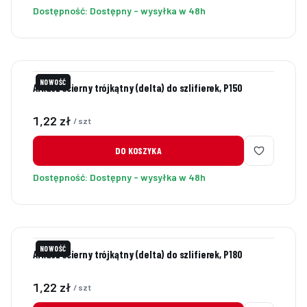
Dostępność:
Dostępny - wysyłka w 48h
NOWOŚĆ
Arkusz ścierny trójkątny (delta) do szlifierek, P150
Cena
1,22 zł
/ szt
DO KOSZYKA
Dostępność:
Dostępny - wysyłka w 48h
NOWOŚĆ
Arkusz ścierny trójkątny (delta) do szlifierek, P180
Cena
1,22 zł
/ szt