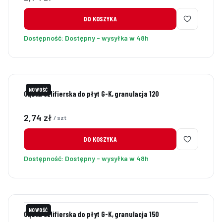
DO KOSZYKA
Dostępność:
Dostępny - wysyłka w 48h
NOWOŚĆ
Gąbka szlifierska do płyt G-K, granulacja 120
Cena
2,74 zł
/ szt
DO KOSZYKA
Dostępność:
Dostępny - wysyłka w 48h
NOWOŚĆ
Gąbka szlifierska do płyt G-K, granulacja 150