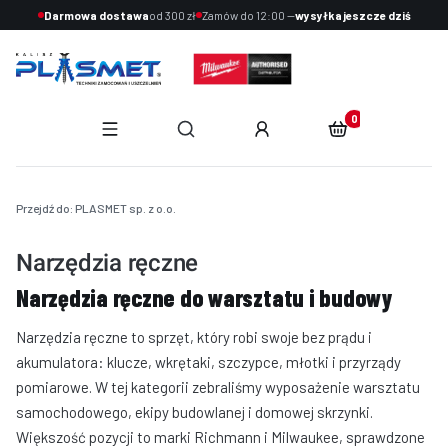
Darmowa dostawa
od 300 zł
Zamów do 12:00 —
wysyłka jeszcze dziś
Produkty w koszyku:
Otwórz wyszukiwarkę
End of main navigation
Przejdź do:
PLASMET sp. z o.o.
Narzędzia ręczne
Narzędzia ręczne do warsztatu i budowy
Narzędzia ręczne to sprzęt, który robi swoje bez prądu i
akumulatora: klucze, wkrętaki, szczypce, młotki i przyrządy
pomiarowe. W tej kategorii zebraliśmy wyposażenie warsztatu
samochodowego, ekipy budowlanej i domowej skrzynki.
Większość pozycji to marki Richmann i Milwaukee, sprawdzone