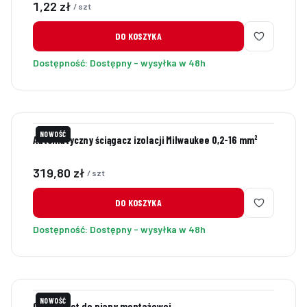
Cena
1,22 zł
/ szt
DO KOSZYKA
Dostępność:
Dostępny - wysyłka w 48h
NOWOŚĆ
Automatyczny ściągacz izolacji Milwaukee 0,2-16 mm²
Cena
319,80 zł
/ szt
DO KOSZYKA
Dostępność:
Dostępny - wysyłka w 48h
NOWOŚĆ
CC Pistolet do piany montażowej