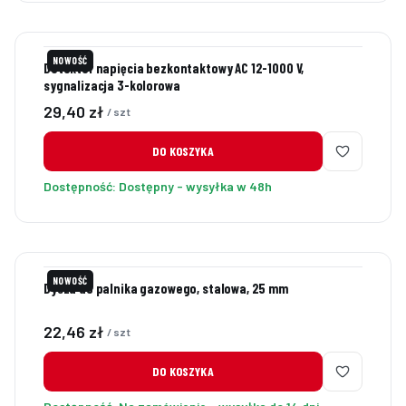
NOWOŚĆ
Detektor napięcia bezkontaktowy AC 12-1000 V,
sygnalizacja 3-kolorowa
Cena
29,40 zł
/ szt
DO KOSZYKA
Dostępność:
Dostępny - wysyłka w 48h
NOWOŚĆ
Dysza do palnika gazowego, stalowa, 25 mm
Cena
22,46 zł
/ szt
DO KOSZYKA