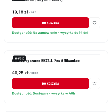
Cena
19,18 zł
/ szt
DO KOSZYKA
Dostępność:
Na zamówienie - wysyłka do 14 dni
NOWOŚĆ
Cienkopisy czarne INKZALL (4szt) Milwaukee
Cena
40,25 zł
/ opak
DO KOSZYKA
Dostępność:
Dostępny - wysyłka w 48h