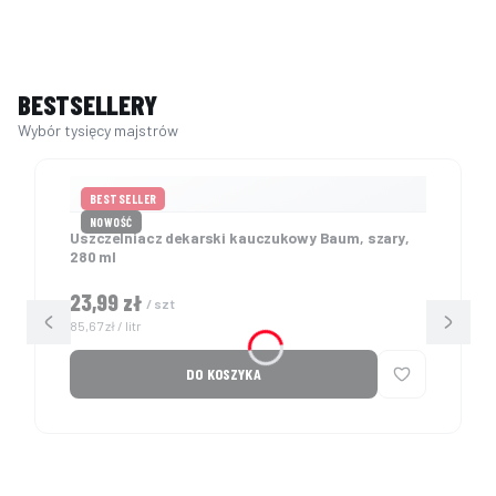
BESTSELLERY
BESTSELLER
NOWOŚĆ
Uszczelniacz dekarski kauczukowy Baum, szary,
280 ml
Cena
23,99 zł
/ szt
Cena jednostkowa
85,67 zł / litr
DO KOSZYKA