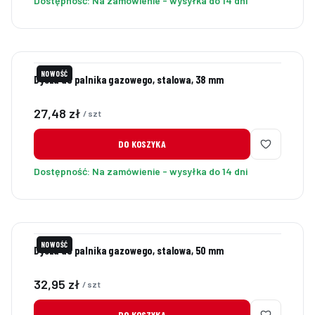
Dostępność:
Na zamówienie - wysyłka do 14 dni
NOWOŚĆ
Dysza do palnika gazowego, stalowa, 38 mm
Cena
27,48 zł
/ szt
DO KOSZYKA
Dostępność:
Na zamówienie - wysyłka do 14 dni
NOWOŚĆ
Dysza do palnika gazowego, stalowa, 50 mm
Cena
32,95 zł
/ szt
DO KOSZYKA