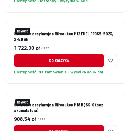
Dostępność:
Dostępny - wysyłka w 48h
NOWOŚĆ
Szlifierka oscylacyjna Milwaukee M12 FUEL FROS5-502X,
2×5,0 Ah
Cena
1 722,00 zł
/ szt
DO KOSZYKA
Dostępność:
Na zamówienie - wysyłka do 14 dni
NOWOŚĆ
Szlifierka oscylacyjna Milwaukee M18 BQSS-0 (bez
akumulatora)
Cena
908,54 zł
/ szt