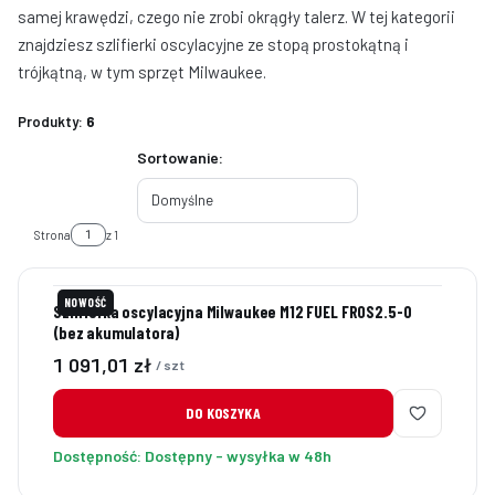
samej krawędzi, czego nie zrobi okrągły talerz. W tej kategorii
znajdziesz szlifierki oscylacyjne ze stopą prostokątną i
trójkątną, w tym sprzęt Milwaukee.
Produkty:
6
Lista produktów
Sortowanie:
Domyślne
Strona
z 1
NOWOŚĆ
Szlifierka oscylacyjna Milwaukee M12 FUEL FROS2.5-0
(bez akumulatora)
Cena
1 091,01 zł
/ szt
DO KOSZYKA
Dostępność:
Dostępny - wysyłka w 48h