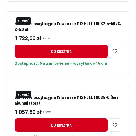
NOWOŚĆ
Szlifierka oscylacyjna Milwaukee M12 FUEL FROS2.5-502X,
2×5,0 Ah
Cena
1 722,00 zł
/ szt
DO KOSZYKA
Dostępność:
Na zamówienie - wysyłka do 14 dni
NOWOŚĆ
Szlifierka oscylacyjna Milwaukee M12 FUEL FROS5-0 (bez
akumulatora)
Cena
1 057,80 zł
/ szt
DO KOSZYKA