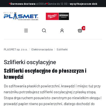
Darmowa dostawa
od 300 zł
Zamów do 12:00 —
wysyłka jeszcze dziś
Produkty w koszyku:
Otwórz wyszukiwarkę
End of main navigation
PLASMET sp. z o.o.
Elektronarzędzia
Szlifierki
Szlifierki oscylacyjne
Szlifierki oscylacyjne do płaszczyzn i
krawędzi
Do szlifowania płaskich powierzchni, krawędzi i miejsc tuż przy
narożniku potrzebujesz szlifierki oscylacyjnej z płaską stopą.
Stopa drga ruchem posuwisto-zwrotnym po niewielkim okręgu i
prowadzi papier równo po powierzchni, dlatego dochodzi do