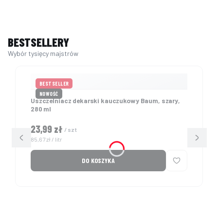
BESTSELLERY
BESTSELLER
NOWOŚĆ
Uszczelniacz dekarski kauczukowy Baum, szary,
280 ml
Cena
23,99 zł
/ szt
Cena jednostkowa
85,67 zł / litr
DO KOSZYKA