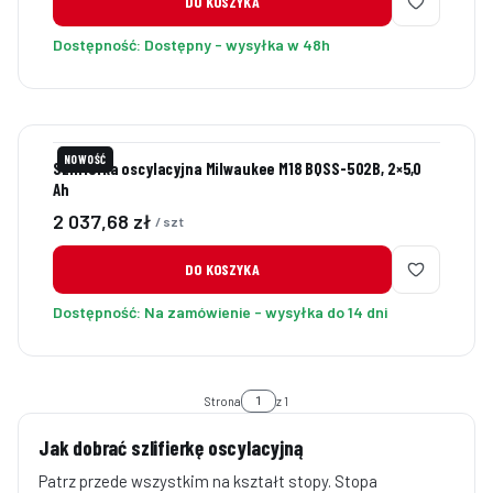
DO KOSZYKA
Dostępność:
Dostępny - wysyłka w 48h
NOWOŚĆ
Szlifierka oscylacyjna Milwaukee M18 BQSS-502B, 2×5,0
Ah
Cena
2 037,68 zł
/ szt
DO KOSZYKA
Dostępność:
Na zamówienie - wysyłka do 14 dni
Strona
z 1
Jak dobrać szlifierkę oscylacyjną
Patrz przede wszystkim na kształt stopy. Stopa