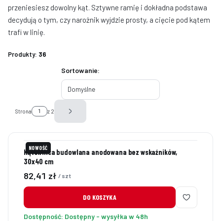
przeniesiesz dowolny kąt. Sztywne ramię i dokładna podstawa
decydują o tym, czy narożnik wyjdzie prosty, a cięcie pod kątem
trafi w linię.
Produkty:
36
Lista produktów
Sortowanie:
Domyślne
Strona
z 2
Następne produkty
NOWOŚĆ
Kątownica budowlana anodowana bez wskaźników,
30x40 cm
Cena
82,41 zł
/ szt
DO KOSZYKA
Dostępność:
Dostępny - wysyłka w 48h