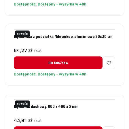
Dostępność:
Dostępny - wysyłka w 48h
NOWOŚĆ
Kątownica z podziałką Milwaukee, aluminiowa 20x30 cm
Cena
84,27 zł
/ szt
DO KOSZYKA
Dostępność:
Dostępny - wysyłka w 48h
NOWOŚĆ
Kątownik dachowy, 600 x 400 x 2 mm
Cena
43,91 zł
/ szt