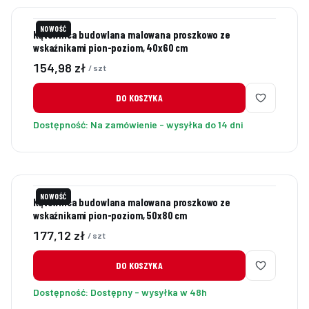
NOWOŚĆ
Kątownica budowlana malowana proszkowo ze
wskaźnikami pion-poziom, 40x60 cm
Cena
154,98 zł
/ szt
DO KOSZYKA
Dostępność:
Na zamówienie - wysyłka do 14 dni
NOWOŚĆ
Kątownica budowlana malowana proszkowo ze
wskaźnikami pion-poziom, 50x80 cm
Cena
177,12 zł
/ szt
DO KOSZYKA
Dostępność:
Dostępny - wysyłka w 48h