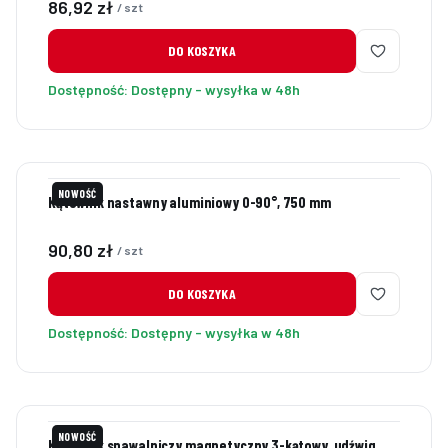
Cena
86,92 zł
/ szt
DO KOSZYKA
Dostępność:
Dostępny - wysyłka w 48h
NOWOŚĆ
Kątownik nastawny aluminiowy 0-90°, 750 mm
Cena
90,80 zł
/ szt
DO KOSZYKA
Dostępność:
Dostępny - wysyłka w 48h
NOWOŚĆ
Kątownik spawalniczy magnetyczny 3-kątowy, udźwig