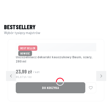
BESTSELLERY
BESTSELLER
NOWOŚĆ
Uszczelniacz dekarski kauczukowy Baum, szary,
280 ml
Cena
23,99 zł
/ szt
Cena jednostkowa
85,67 zł / litr
DO KOSZYKA