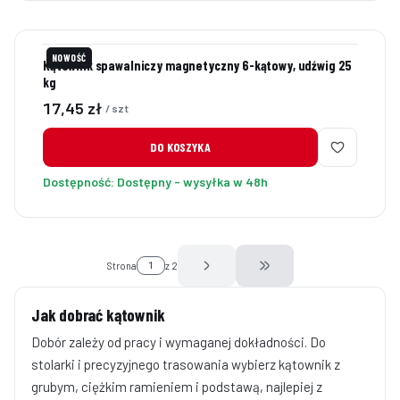
NOWOŚĆ
Kątownik spawalniczy magnetyczny 6-kątowy, udźwig 25
kg
Cena
17,45 zł
/ szt
DO KOSZYKA
Dostępność:
Dostępny - wysyłka w 48h
Strona
z 2
Przejdź do ostatniej stro
Jak dobrać kątownik
Dobór zależy od pracy i wymaganej dokładności. Do
stolarki i precyzyjnego trasowania wybierz kątownik z
grubym, ciężkim ramieniem i podstawą, najlepiej z