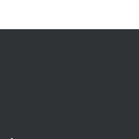
PLASMET sp. z o.o.
ul. Radoszewskiego 19-21
62-800 Kalisz
+48 62 764-56-74
sklep@plasmet.pl
NIP 6182046814 · REGON 300471180 BDO 000331738
KRS 0001210983, Sąd Rejonowy Poznań - Nowe Miasto i Wilda w
Poznaniu, IX Wydział Gospodarczy Krajowego Rejestru Sądowego
Firma rodzinna z Kalisza, od 1979 roku dostarczamy profesjonalne
narzędzia i materiały budowlane dla firm i majsterkowiczów.
Autoryzowany dystrybutor Milwaukee i Den Braven.