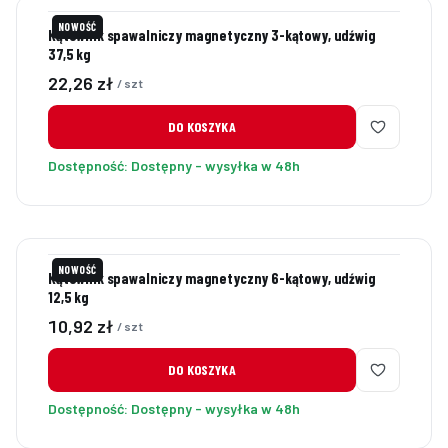
NOWOŚĆ
Kątownik spawalniczy magnetyczny 3-kątowy, udźwig
37,5 kg
Cena
22,26 zł
/ szt
DO KOSZYKA
Dostępność:
Dostępny - wysyłka w 48h
NOWOŚĆ
Kątownik spawalniczy magnetyczny 6-kątowy, udźwig
12,5 kg
Cena
10,92 zł
/ szt
DO KOSZYKA
Dostępność:
Dostępny - wysyłka w 48h