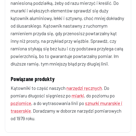
naniesioną podziałką, żeby od razu mierzyć i kreślić. Do
murarki i większych elementów sprawdzi się duży
kątownik aluminiowy, lekki i sztywny, choć mniej dokładny
od ślusarskiego. Kątownik nastawny z ruchomym
ramieniem przyda się, gdy przenosisz powtarzalny kąt
inny niż prosty, na przykład przy więźbie. Sprawdź, czy
ramiona stykają się bez luzu i czy podstawa przylega całą
powierzchnią, bo to gwarantuje powtarzalny pomiar. Im
dłuższe ramię, tym mniejszy błąd przy długiej linii.
Powiązane produkty
Kątowniki to część naszych
narzędzi ręcznych
. Do
pomiaru długości sięgniesz po
miarki
, do poziomu po
poziomice
, a do wytrasowania linii po
sznurki murarskie i
traserskie
. Doradzamy w doborze narzędzi pomiarowych
od 1979 roku.