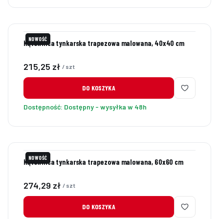
NOWOŚĆ
Kątownica tynkarska trapezowa malowana, 40x40 cm
Cena
215,25 zł
/ szt
DO KOSZYKA
Dostępność:
Dostępny - wysyłka w 48h
NOWOŚĆ
Kątownica tynkarska trapezowa malowana, 60x60 cm
Cena
274,29 zł
/ szt
DO KOSZYKA