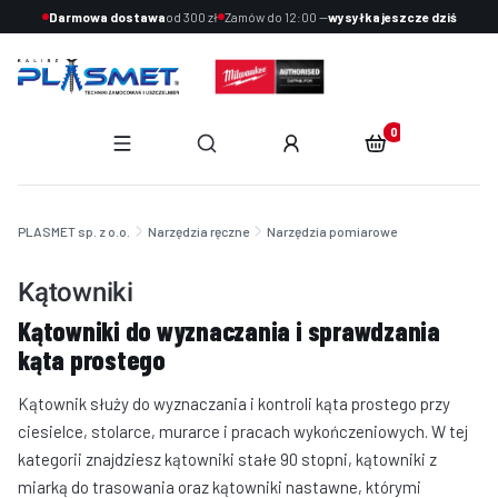
Darmowa dostawa
od 300 zł
Zamów do 12:00 —
wysyłka jeszcze dziś
Produkty w koszyku:
Otwórz wyszukiwarkę
End of main navigation
PLASMET sp. z o.o.
Narzędzia ręczne
Narzędzia pomiarowe
Kątowniki
Kątowniki do wyznaczania i sprawdzania
kąta prostego
Kątownik służy do wyznaczania i kontroli kąta prostego przy
ciesielce, stolarce, murarce i pracach wykończeniowych. W tej
kategorii znajdziesz kątowniki stałe 90 stopni, kątowniki z
miarką do trasowania oraz kątowniki nastawne, którymi