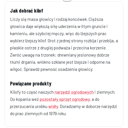
Jak dobrać kilof
Liczy się masa głowicy i rodzaj końcówek. Cięższa
głowica daje większą siłę uderzenia w litym gruncie i
kamieniu, ale szybciej męczy, więc do lżejszych prac
wybierz lżejszy kilof. Grot z jednej strony rozbija i przebija, a
płaskie ostrze z drugiej podważa i przecina korzenie.
Zwróć uwagę na trzonek: drewniany jesionowy dobrze
tłumi drgania, włókno szklane jest lżejsze i odporne na
wilgoć. Sprawdź pewność osadzenia głowicy.
Powiązane produkty
Kilofy to część naszych
narzędzi ogrodowych
i ziemnych.
Do kopania weź
pozostały sprzęt ogrodowy
, a do
przerzucania urobku
widły
. Doradzamy w doborze narzędzi
do prac ziemnych od 1979 roku.