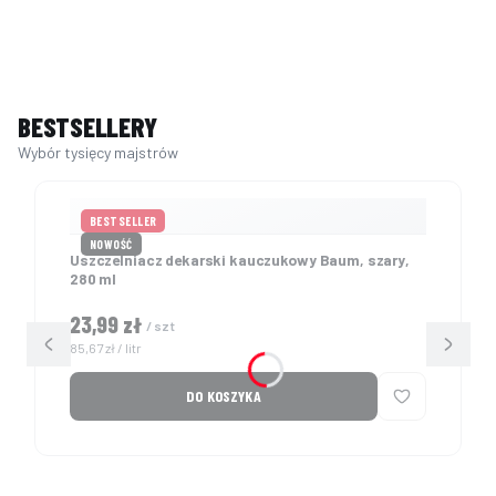
BESTSELLERY
BESTSELLER
NOWOŚĆ
Uszczelniacz dekarski kauczukowy Baum, szary,
280 ml
Cena
23,99 zł
/ szt
Cena jednostkowa
85,67 zł / litr
DO KOSZYKA