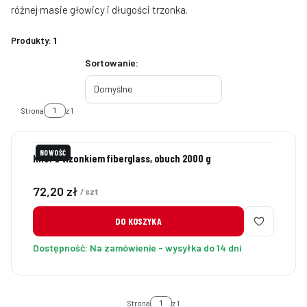
różnej masie głowicy i długości trzonka.
Produkty:
1
Lista produktów
Sortowanie:
Domyślne
Strona
z 1
NOWOŚĆ
Kilof z trzonkiem fiberglass, obuch 2000 g
Cena
72,20 zł
/ szt
DO KOSZYKA
Dostępność:
Na zamówienie - wysyłka do 14 dni
Strona
z 1