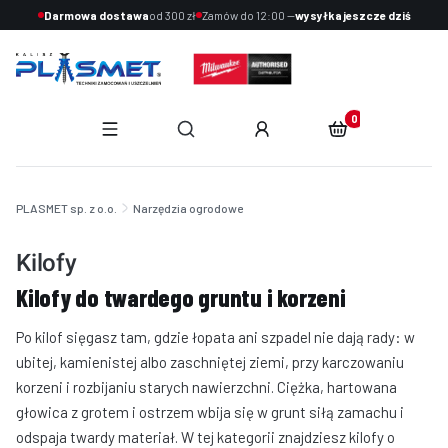
Darmowa dostawa
od 300 zł
Zamów do 12:00 —
wysyłka jeszcze dziś
Produkty w koszyku:
Otwórz wyszukiwarkę
End of main navigation
PLASMET sp. z o.o.
Narzędzia ogrodowe
Kilofy
Kilofy do twardego gruntu i korzeni
Po kilof sięgasz tam, gdzie łopata ani szpadel nie dają rady: w
ubitej, kamienistej albo zaschniętej ziemi, przy karczowaniu
korzeni i rozbijaniu starych nawierzchni. Ciężka, hartowana
głowica z grotem i ostrzem wbija się w grunt siłą zamachu i
odspaja twardy materiał. W tej kategorii znajdziesz kilofy o