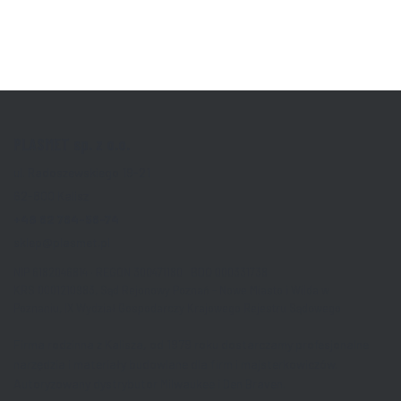
PLASMET sp. z o.o.
ul. Radoszewskiego 19-21
62-800 Kalisz
+48 62 764-56-74
sklep@plasmet.pl
NIP 6182046814 · REGON 300471180 BDO 000331738
KRS 0001210983, Sąd Rejonowy Poznań - Nowe Miasto i Wilda w
Poznaniu, IX Wydział Gospodarczy Krajowego Rejestru Sądowego
Firma rodzinna z Kalisza, od 1979 roku dostarczamy profesjonalne
narzędzia i materiały budowlane dla firm i majsterkowiczów.
Autoryzowany dystrybutor Milwaukee i Den Braven.