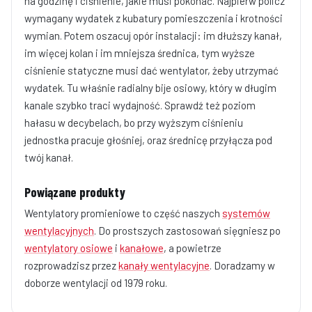
na godzinę i ciśnienie, jakie musi pokonać. Najpierw policz
wymagany wydatek z kubatury pomieszczenia i krotności
wymian. Potem oszacuj opór instalacji: im dłuższy kanał,
im więcej kolan i im mniejsza średnica, tym wyższe
ciśnienie statyczne musi dać wentylator, żeby utrzymać
wydatek. Tu właśnie radialny bije osiowy, który w długim
kanale szybko traci wydajność. Sprawdź też poziom
hałasu w decybelach, bo przy wyższym ciśnieniu
jednostka pracuje głośniej, oraz średnicę przyłącza pod
twój kanał.
Powiązane produkty
Wentylatory promieniowe to część naszych
systemów
wentylacyjnych
. Do prostszych zastosowań sięgniesz po
wentylatory osiowe
i
kanałowe
, a powietrze
rozprowadzisz przez
kanały wentylacyjne
. Doradzamy w
doborze wentylacji od 1979 roku.