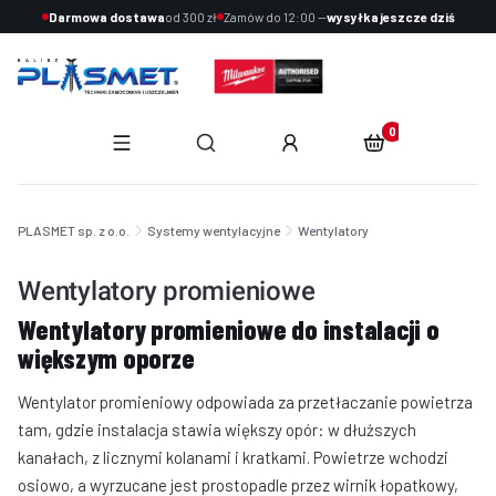
Darmowa dostawa
od 300 zł
Zamów do 12:00 —
wysyłka jeszcze dziś
Produkty w koszyku:
Otwórz wyszukiwarkę
End of main navigation
PLASMET sp. z o.o.
Systemy wentylacyjne
Wentylatory
Wentylatory promieniowe
Wentylatory promieniowe do instalacji o
większym oporze
Wentylator promieniowy odpowiada za przetłaczanie powietrza
tam, gdzie instalacja stawia większy opór: w dłuższych
kanałach, z licznymi kolanami i kratkami. Powietrze wchodzi
osiowo, a wyrzucane jest prostopadle przez wirnik łopatkowy,