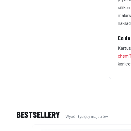
siliko
malars
nakłada
Co do
Kartus
chemii
konkre
BESTSELLERY