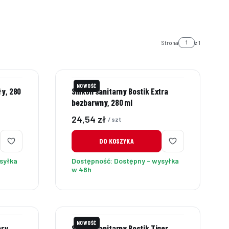
Strona
z 1
NOWOŚĆ
ły, 280
Silikon sanitarny Bostik Extra
bezbarwny, 280 ml
Cena
24,54 zł
/ szt
DO KOSZYKA
syłka
Dostępność:
Dostępny - wysyłka
w 48h
NOWOŚĆ
ary,
Silikon sanitarny Bostik Tiger