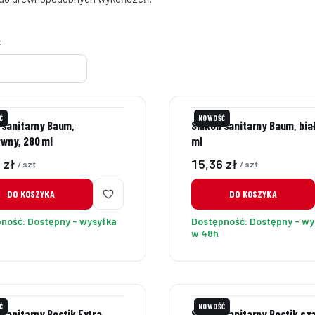
roduktów
:
Ć
NOWOŚĆ
n sanitarny Baum,
Silikon sanitarny Baum, bia
wny, 280 ml
ml
Cena
 zł
15,36 zł
/ szt
/ szt
DO KOSZYKA
DO KOSZYKA
pność:
Dostępny - wysyłka
Dostępność:
Dostępny - wy
w 48h
Ć
NOWOŚĆ
 sanitarny Bostik Extra,
Silikon sanitarny Bostik sz