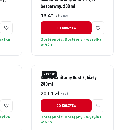
bezbarwny, 260 ml
Cena
13,41 zł
/ szt
DO KOSZYKA
syłka
Dostępność:
Dostępny - wysyłka
w 48h
NOWOŚĆ
Silikon sanitarny Bostik, biały,
280 ml
Cena
20,01 zł
/ szt
DO KOSZYKA
syłka
Dostępność:
Dostępny - wysyłka
w 48h