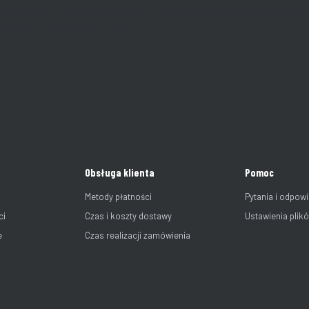
irma rodzinna z Kalisza, od 1979 roku dostarczamy profesjonalne narzędzia
ystrybutor Milwaukee i Den Braven.
Obsługa klienta
Pomoc
Metody płatności
Pytania i odpowi
ci
Czas i koszty dostawy
Ustawienia plik
e
Czas realizacji zamówienia