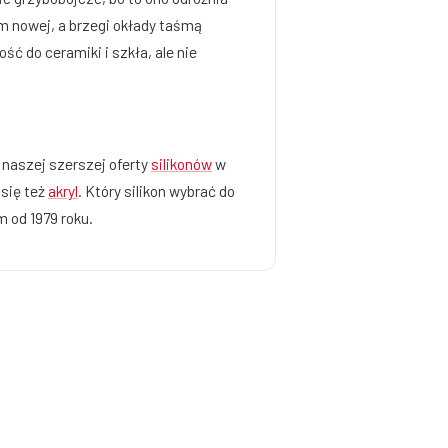
em nowej, a brzegi okłady taśmą
ć do ceramiki i szkła, ale nie
o naszej szerszej oferty
silikonów
w
 się też
akryl
. Który silikon wybrać do
 od 1979 roku.