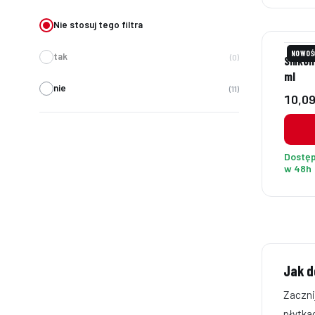
Nie stosuj tego filtra
NOWOŚ
tak
0
Silikon
ml
nie
11
Cena
10,09
Dostę
w 48h
Jak d
Zaczni
płytka