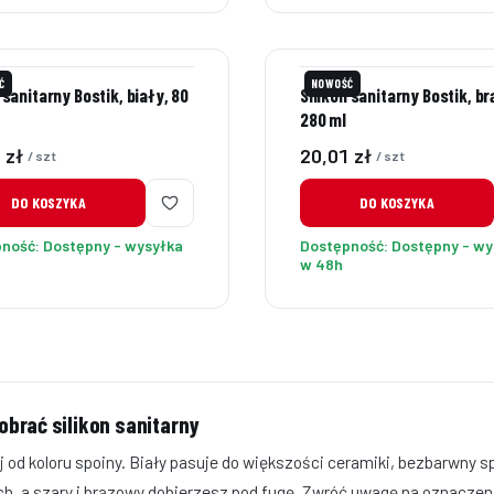
Ć
NOWOŚĆ
 sanitarny Bostik, biały, 80
Silikon sanitarny Bostik, b
280 ml
Cena
 zł
20,01 zł
/ szt
/ szt
DO KOSZYKA
DO KOSZYKA
pność:
Dostępny - wysyłka
Dostępność:
Dostępny - wy
w 48h
obrać silikon sanitarny
j od koloru spoiny. Biały pasuje do większości ceramiki, bezbarwny s
ch, a szary i brązowy dobierzesz pod fugę. Zwróć uwagę na oznaczeni