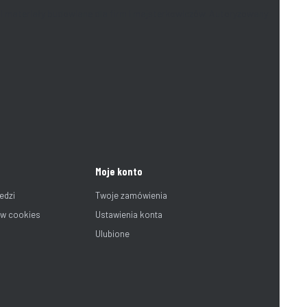
 i materiały budowlane dla firm i majsterkowiczów. Autoryzowany
Moje konto
edzi
Twoje zamówienia
ów cookies
Ustawienia konta
Ulubione