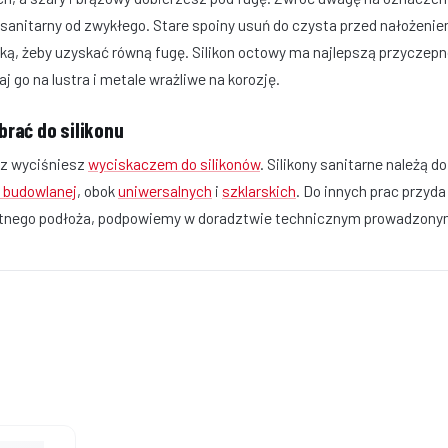
n sanitarny od zwykłego. Stare spoiny usuń do czysta przed nałożeni
ką, żeby uzyskać równą fugę. Silikon octowy ma najlepszą przyczepnoś
j go na lustra i metale wrażliwe na korozję.
brać do silikonu
z wyciśniesz
wyciskaczem do silikonów
. Silikony sanitarne należą d
 budowlanej
, obok
uniwersalnych
i
szklarskich
. Do innych prac przyda
tnego podłoża, podpowiemy w doradztwie technicznym prowadzonym