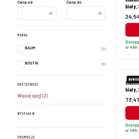
Cena od
Cena do
biały,
zł
zł
Cena
24,54
MARKA
Dostę
Marka
w 48h
BAUM
2
BOSTIK
9
NOWOŚ
Siliko
DOSTĘPNOŚĆ
biały,
Dostępność
Więcej opcji (2)
Cena
13,41
WYSYŁKA W
Wysyłka w
Dostę
w 48h
PROMOCJA