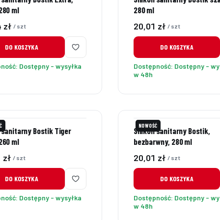
 280 ml
280 ml
Cena
 zł
20,01 zł
/ szt
/ szt
DO KOSZYKA
DO KOSZYKA
pność:
Dostępny - wysyłka
Dostępność:
Dostępny - wy
w 48h
Ć
NOWOŚĆ
n sanitarny Bostik Tiger
Silikon sanitarny Bostik,
 260 ml
bezbarwny, 280 ml
Cena
 zł
20,01 zł
/ szt
/ szt
DO KOSZYKA
DO KOSZYKA
pność:
Dostępny - wysyłka
Dostępność:
Dostępny - wy
w 48h