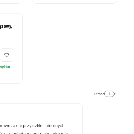
rązowy,
syłka
Strona
z 1
prawdza się przy szkle i ciemnych
e grzybobójcze, bo to ono odróżnia