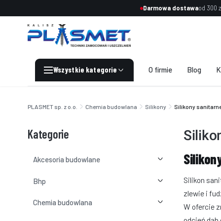
Darmowa dostawa
od 300 z
O firmie
Blog
K
End of main navigation
PLASMET sp. z o.o.
Chemia budowlana
Silikony
Silikony sanitarn
Kategorie
Siliko
Silikon
Akcesoria budowlane
Silikon san
Bhp
zlewie i fu
Chemia budowlana
W ofercie z
odcień dąb