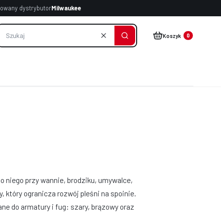
owany dystrybutor
Milwaukee
Produkty w koszyku: 
Koszyk
Wyczyść
Szukaj
po niego przy wannie, brodziku, umywalce,
, który ogranicza rozwój pleśni na spoinie.
ane do armatury i fug: szary, brązowy oraz