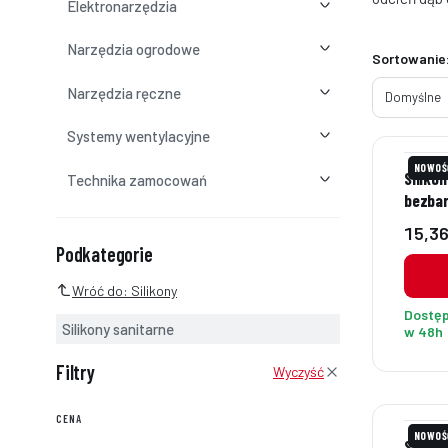
Elektronarzędzia
Narzędzia ogrodowe
Lista p
Sortowanie
Narzędzia ręczne
Domyślne
Systemy wentylacyjne
NOWOŚ
Siliko
Technika zamocowań
bezbar
Cena
15,36
Podkategorie i filtry
Podkategorie
Wróć do: Silikony
Dostę
Silikony sanitarne
w 48h
Filtry
Wyczyść
CENA
NOWOŚ
Silikon