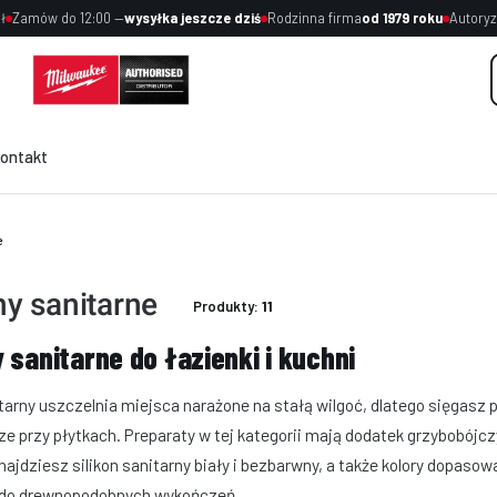
ł
Zamów do 12:00 —
wysyłka jeszcze dziś
Rodzinna firma
od 1979 roku
Autoryz
ontakt
e
ny sanitarne
Produkty:
11
y sanitarne do łazienki i kuchni
itarny uszczelnia miejsca narażone na stałą wilgoć, dlatego sięgasz 
dze przy płytkach. Preparaty w tej kategorii mają dodatek grzybobójczy
najdziesz silikon sanitarny biały i bezbarwny, a także kolory dopasow
 do drewnopodobnych wykończeń.