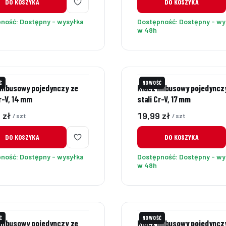
DO KOSZYKA
DO KOSZYKA
pność:
Dostępny - wysyłka
Dostępność:
Dostępny - wy
w 48h
Ć
NOWOŚĆ
imbusowy pojedynczy ze
Klucz imbusowy pojedyncz
Cr-V, 14 mm
stali Cr-V, 17 mm
Cena
 zł
19,99 zł
/ szt
/ szt
DO KOSZYKA
DO KOSZYKA
pność:
Dostępny - wysyłka
Dostępność:
Dostępny - wy
w 48h
Ć
NOWOŚĆ
imbusowy pojedynczy ze
Klucz imbusowy pojedyncz