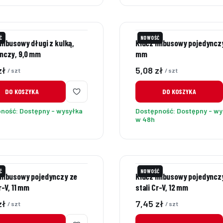
Ć
NOWOŚĆ
imbusowy długi z kulką,
Klucz imbusowy pojedynczy
nczy, 9,0 mm
mm
Cena
zł
5,08 zł
/ szt
/ szt
DO KOSZYKA
DO KOSZYKA
pność:
Dostępny - wysyłka
Dostępność:
Dostępny - wy
w 48h
Ć
NOWOŚĆ
imbusowy pojedynczy ze
Klucz imbusowy pojedyncz
r-V, 11 mm
stali Cr-V, 12 mm
Cena
zł
7,45 zł
/ szt
/ szt