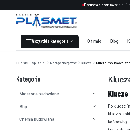
Darmowa dostawa
od 300 z
O firmie
Blog
K
End of main navigation
PLASMET sp. z o.o.
Narzędzia ręczne
Klucze
Klucze imbusowe i tor
Kategorie
Klucz
Klucze
Akcesoria budowlane
Po klucze i
Bhp
klucz płask
Chemia budowlana
końcówką k
i sprzętu, 