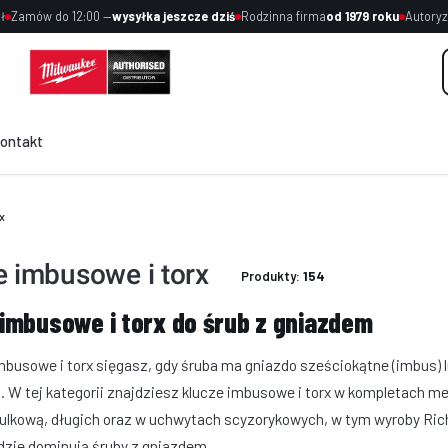
ł
Zamów do 12:00 —
wysyłka jeszcze dziś
Rodzinna firma
od 1979 roku
Autoryz
ontakt
x
e imbusowe i torx
Produkty:
154
 imbusowe i torx do śrub z gniazdem
mbusowe i torx sięgasz, gdy śruba ma gniazdo sześciokątne (imbus) 
i. W tej kategorii znajdziesz klucze imbusowe i torx w kompletach m
ulkową, długich oraz w uchwytach scyzorykowych, w tym wyroby Ric
gdzie dominują śruby z gniazdem.