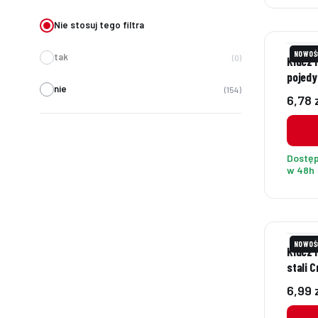
Nie stosuj tego filtra
NOWOŚ
tak
0
Klucz 
pojedy
nie
154
Cena
6,78 
Dostę
w 48h
NOWOŚ
Klucz 
stali C
Cena
6,99 