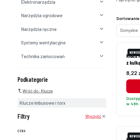
Elektronarzędzia
Narzędzia ogrodowe
Lista p
Sortowanie
Narzędzia ręczne
Domyślne
Systemy wentylacyjne
NOWOŚ
Klucz 
Technika zamocowań
z kulk
Cena
8,22 
Podkategorie i filtry
Podkategorie
Wróć do: Klucze
Dostę
Klucze imbusowe i torx
w 48h
Filtry
Wyczyść
CENA
NOWOŚ
Klucz 