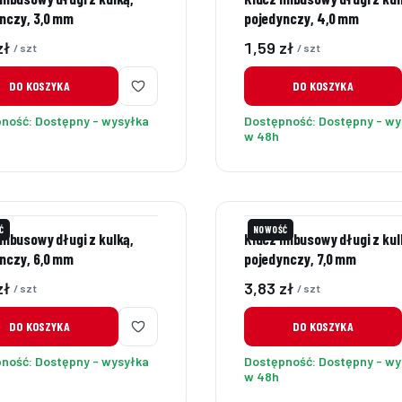
nczy, 3,0 mm
pojedynczy, 4,0 mm
Cena
zł
1,59 zł
/ szt
/ szt
DO KOSZYKA
DO KOSZYKA
pność:
Dostępny - wysyłka
Dostępność:
Dostępny - wy
w 48h
Ć
NOWOŚĆ
imbusowy długi z kulką,
Klucz imbusowy długi z kul
nczy, 6,0 mm
pojedynczy, 7,0 mm
Cena
zł
3,83 zł
/ szt
/ szt
DO KOSZYKA
DO KOSZYKA
pność:
Dostępny - wysyłka
Dostępność:
Dostępny - wy
w 48h