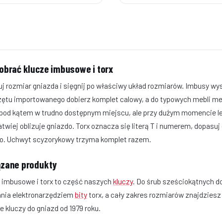
obrać klucze imbusowe i torx
j rozmiar gniazda i sięgnij po właściwy układ rozmiarów. Imbusy wys
zętu importowanego dobierz komplet calowy, a do typowych mebli m
 pod kątem w trudno dostępnym miejscu, ale przy dużym momencie l
atwiej oblizuje gniazdo. Torx oznacza się literą T i numerem, dopasuj
o. Uchwyt scyzorykowy trzyma komplet razem.
zane produkty
 imbusowe i torx to część naszych
kluczy
. Do śrub sześciokątnych 
nia elektronarzędziem
bity
torx, a cały zakres rozmiarów znajdzies
e kluczy do gniazd od 1979 roku.