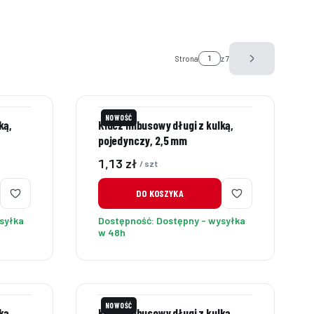
Strona
z 7
Następne prod
NOWOŚĆ
ką,
Klucz imbusowy długi z kulką,
pojedynczy, 2,5 mm
Cena
1,13 zł
/ szt
DO KOSZYKA
syłka
Dostępność:
Dostępny - wysyłka
w 48h
NOWOŚĆ
ką,
Klucz imbusowy długi z kulką,