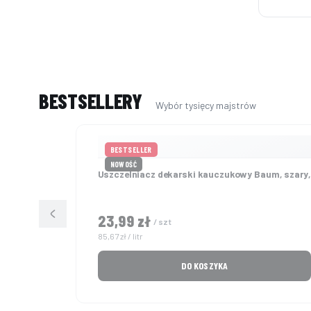
BESTSELLERY
BESTSELLER
NOWOŚĆ
Uszczelniacz dekarski kauczukowy Baum, szary,
23,99 zł
Cena
/ szt
Cena jednostkowa
85,67 zł / litr
DO KOSZYKA