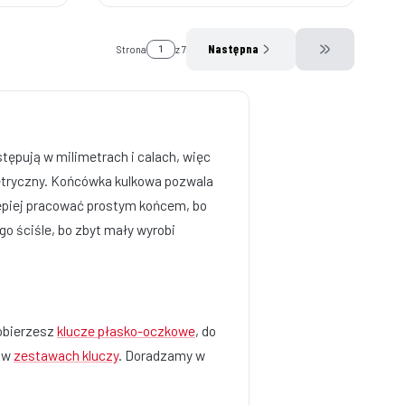
Następna
Strona
z 7
Przejdź do osta
tępują w milimetrach i calach, więc
etryczny. Końcówka kulkowa pozwala
epiej pracować prostym końcem, bo
 go ściśle, bo zbyt mały wyrobi
dobierzesz
klucze płasko-oczkowe
, do
z w
zestawach kluczy
. Doradzamy w