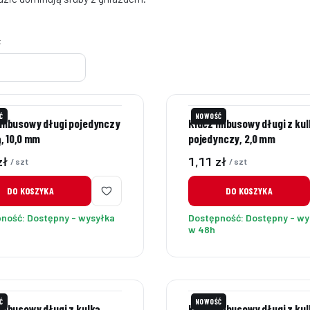
roduktów
:
Ć
NOWOŚĆ
imbusowy długi pojedynczy
Klucz imbusowy długi z kul
ą, 10,0 mm
pojedynczy, 2,0 mm
Cena
zł
1,11 zł
/ szt
/ szt
DO KOSZYKA
DO KOSZYKA
pność:
Dostępny - wysyłka
Dostępność:
Dostępny - wy
w 48h
Ć
NOWOŚĆ
imbusowy długi z kulką,
Klucz imbusowy długi z kul