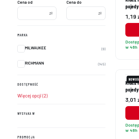
Cena od
Cena do
pojedy
zł
zł
Cena
1,19 
MARKA
Dostę
Marka
w 48h
MILWAUKEE
9
RICHMANN
145
NOWOŚ
Klucz 
DOSTĘPNOŚĆ
pojedy
Dostępność
Więcej opcji (2)
Cena
3,01 
WYSYŁKA W
Wysyłka w
Dostę
w 48h
PROMOCJA