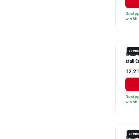
Dostę
w 48h
NOWOŚ
Klucz 
stali 
Cena
12,21
Dostę
w 48h
NOWOŚ
Klucz 