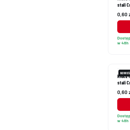
stali 
Cena
0,60 
Dostę
w 48h
NOWOŚ
Klucz 
stali 
Cena
0,60 
Dostę
w 48h