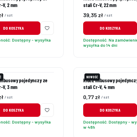
Cr-V, 2 mm
stali Cr-V, 22 mm
Cena
zł
39,35 zł
/ szt
/ szt
DO KOSZYKA
DO KOSZYKA
pność:
Dostępny - wysyłka
Dostępność:
Na zamówienie
wysyłka do 14 dni
Ć
NOWOŚĆ
imbusowy pojedynczy ze
Klucz imbusowy pojedyncz
Cr-V, 3 mm
stali Cr-V, 4 mm
Cena
zł
0,77 zł
/ szt
/ szt
DO KOSZYKA
DO KOSZYKA
pność:
Dostępny - wysyłka
Dostępność:
Dostępny - wy
w 48h