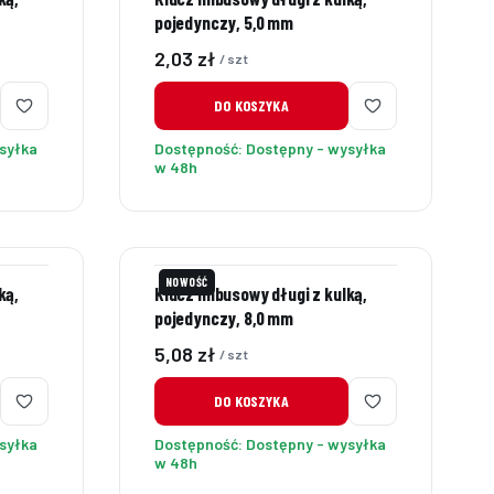
pojedynczy, 5,0 mm
Cena
2,03 zł
/ szt
DO KOSZYKA
syłka
Dostępność:
Dostępny - wysyłka
w 48h
NOWOŚĆ
ką,
Klucz imbusowy długi z kulką,
pojedynczy, 8,0 mm
Cena
5,08 zł
/ szt
DO KOSZYKA
syłka
Dostępność:
Dostępny - wysyłka
w 48h