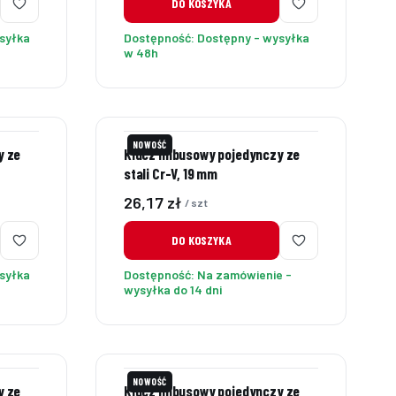
DO KOSZYKA
syłka
Dostępność:
Dostępny - wysyłka
w 48h
NOWOŚĆ
y ze
Klucz imbusowy pojedynczy ze
stali Cr-V, 19 mm
Cena
26,17 zł
/ szt
DO KOSZYKA
syłka
Dostępność:
Na zamówienie -
wysyłka do 14 dni
NOWOŚĆ
y ze
Klucz imbusowy pojedynczy ze