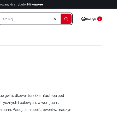
owany dystrybutor
Milwaukee
Produkty w koszyku: 
Koszyk
Wyczyść
Szukaj
lub gwiazdkowe (torx) zamiast łba pod
etrycznych i calowych, w wersjach z
hmann. Pasują do mebli, rowerów, maszyn