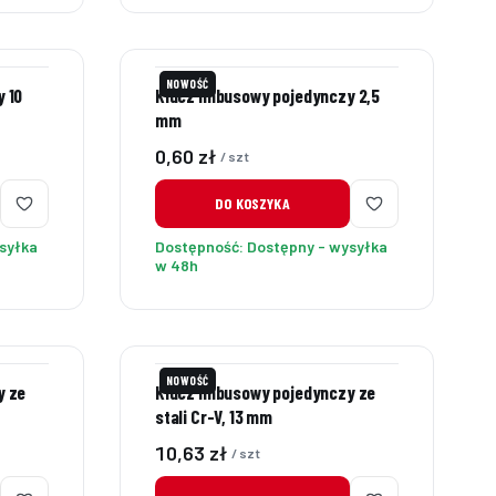
NOWOŚĆ
 10
Klucz imbusowy pojedynczy 2,5
mm
Cena
0,60 zł
/ szt
DO KOSZYKA
syłka
Dostępność:
Dostępny - wysyłka
w 48h
NOWOŚĆ
y ze
Klucz imbusowy pojedynczy ze
stali Cr-V, 13 mm
Cena
10,63 zł
/ szt