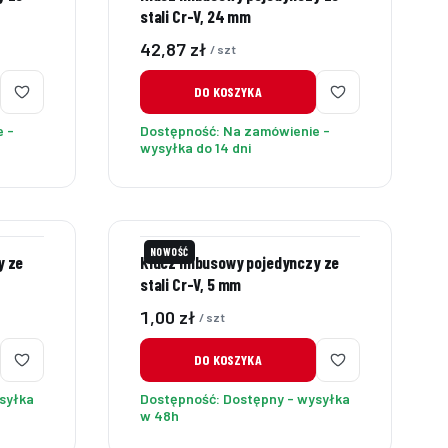
stali Cr-V, 24 mm
Cena
42,87 zł
/ szt
DO KOSZYKA
 -
Dostępność:
Na zamówienie -
wysyłka do 14 dni
NOWOŚĆ
y ze
Klucz imbusowy pojedynczy ze
stali Cr-V, 5 mm
Cena
1,00 zł
/ szt
DO KOSZYKA
syłka
Dostępność:
Dostępny - wysyłka
w 48h