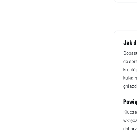
Jak d
Dopasu
do spr
kręcić
kulka ł
gniazd
Powią
Klucze
wkręca
doborz