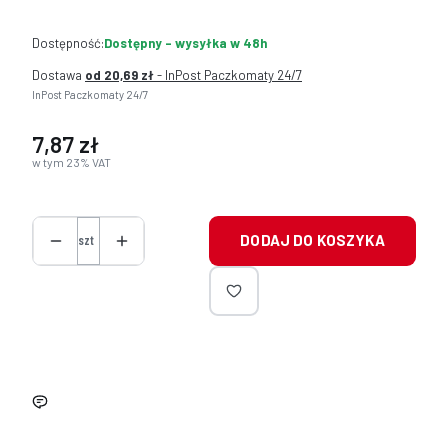
Dostępność:
Dostępny - wysyłka w 48h
Dostawa
od 20,69 zł
- InPost Paczkomaty 24/7
InPost Paczkomaty 24/7
7,87 zł
Cena
w tym 23% VAT
w tym
23%
VAT
Ilość
DODAJ DO KOSZYKA
szt