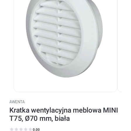
AWENTA
Kratka wentylacyjna meblowa MINI
T75, Ø70 mm, biała
0.00
(Oceny: 0 Recenzje: 0)