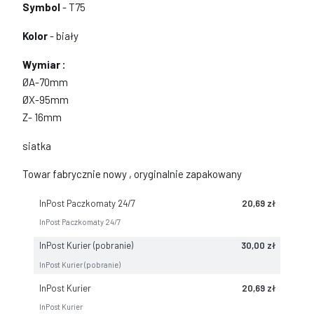
Symbol
- T75
Kolor
- biały
Wymiar :
ØA-70mm
ØX-95mm
Z- 16mm
siatka
Towar fabrycznie nowy , oryginalnie zapakowany
InPost Paczkomaty 24/7
20,69 zł
InPost Paczkomaty 24/7
InPost Kurier (pobranie)
30,00 zł
InPost Kurier (pobranie)
InPost Kurier
20,69 zł
InPost Kurier