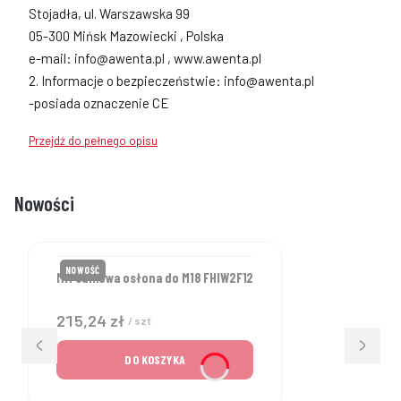
Stojadła, ul. Warszawska 99
05-300 Mińsk Mazowiecki , Polska
e-mail: info@awenta.pl , www.awenta.pl
2. Informacje o bezpieczeństwie: info@awenta.pl
-posiada oznaczenie CE
Przejdź do pełnego opisu
Nowości
NOWOŚĆ
MM Gumowa osłona do M18 FHIW2F12
Cena brutto
215,24 zł
/ szt
DO KOSZYKA