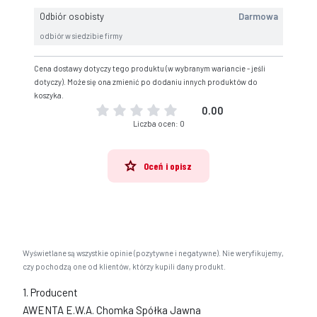
Odbiór osobisty
Darmowa
odbiór w siedzibie firmy
Cena dostawy dotyczy tego produktu (w wybranym wariancie - jeśli
dotyczy). Może się ona zmienić po dodaniu innych produktów do
koszyka.
0.00
Liczba ocen: 0
Oceń i opisz
Wyświetlane są wszystkie opinie (pozytywne i negatywne). Nie weryfikujemy,
czy pochodzą one od klientów, którzy kupili dany produkt.
1. Producent
AWENTA E.W.A. Chomka Spółka Jawna