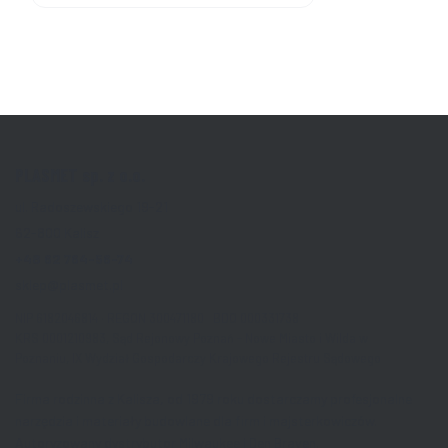
PLASMET sp. z o.o.
ul. Radoszewskiego 19-21
62-800 Kalisz
+48 62 764-56-74
sklep@plasmet.pl
NIP 6182046814 · REGON 300471180 BDO 000331738
KRS 0001210983, Sąd Rejonowy Poznań - Nowe Miasto i Wilda w
Poznaniu, IX Wydział Gospodarczy Krajowego Rejestru Sądowego
Firma rodzinna z Kalisza, od 1979 roku dostarczamy profesjonalne
narzędzia i materiały budowlane dla firm i majsterkowiczów.
Autoryzowany dystrybutor Milwaukee i Den Braven.